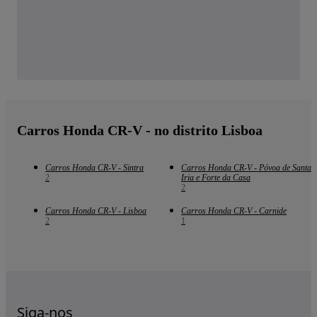
Carros Honda CR-V - no distrito Lisboa
Carros Honda CR-V - Sintra
Carros Honda CR-V - Póvoa de Santa
2
Iria e Forte da Casa
2
Carros Honda CR-V - Lisboa
Carros Honda CR-V - Carnide
2
1
Siga-nos