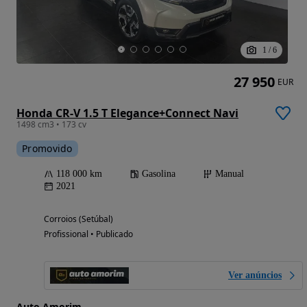
1
/
6
27 950
EUR
Honda CR-V 1.5 T Elegance+Connect Navi
1498 cm3 • 173 cv
Promovido
118 000 km
Gasolina
Manual
2021
Corroios (Setúbal)
Profissional • Publicado
Ver anúncios
Auto Amorim