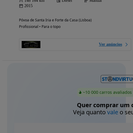
148 164 km
Diesel
Manual
2015
Póvoa de Santa Iria e Forte da Casa (Lisboa)
Profissional • Para o topo
Ver anúncios
~10 000 carros avaliados
Quer comprar um c
Veja quanto
vale
o seu