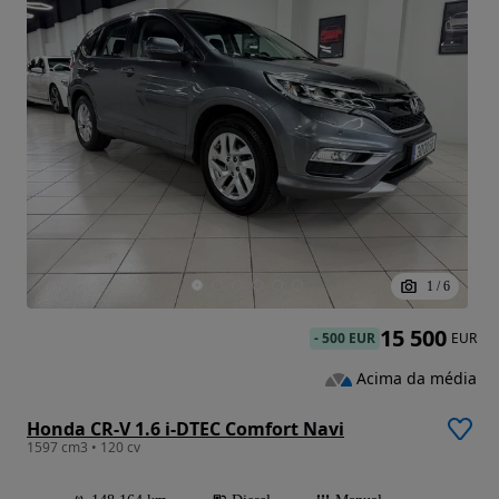
1
/
6
15 500
-
500 EUR
EUR
Acima da média
Honda CR-V 1.6 i-DTEC Comfort Navi
1597 cm3 • 120 cv