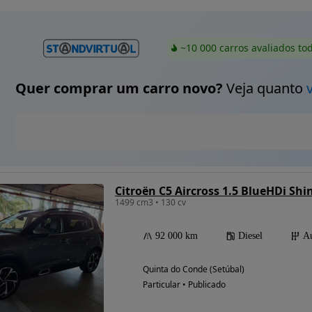
~10 000 carros avaliados to
Quer comprar um carro novo?
Veja quanto
Citroën C5 Aircross 1.5 BlueHDi Shi
1499 cm3 • 130 cv
92 000 km
Diesel
Au
Quinta do Conde (Setúbal)
Particular • Publicado