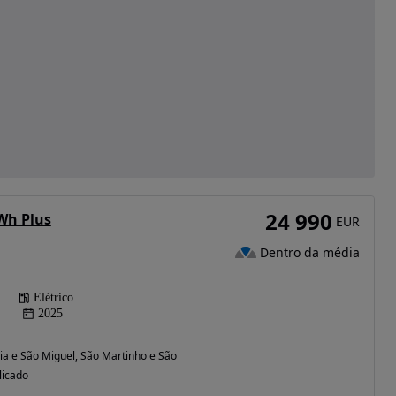
24 990
kWh Plus
EUR
Dentro da média
Elétrico
2025
ia e São Miguel, São Martinho e São Pedro de Penaferrim) (Lisboa)
licado