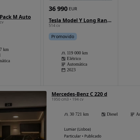
36 990
EUR
Pack M Auto
Tesla Model Y Long Range Dual Motor AWD
cv
514 cv
Promovido
47 km
119 000 km
l
Elétrico
ática
Automática
2023
Mercedes-Benz C 220 d
1950 cm3 • 194 cv
30 721 km
Diesel
Au
Lumiar (Lisboa)
Particular • Publicado