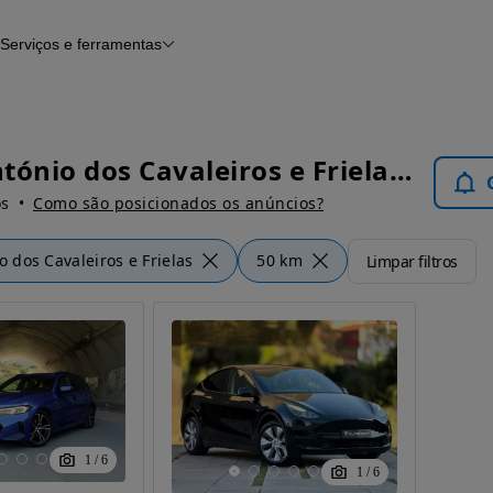
Serviços e ferramentas
Financiamento
Avaliar o meu carro
iamento
Serviço de check-up
Histórico do veículo
Notícias e artigos
Santo António dos Cavaleiros e Frielas - Carros
os
Como são posicionados os anúncios?
o dos Cavaleiros e Frielas
50 km
Limpar filtros
1
/
6
1
/
6