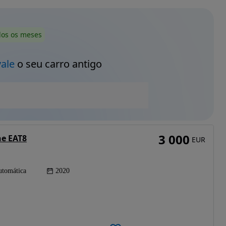
dos os meses
vale
o seu carro antigo
3 000
ne EAT8
EUR
tomática
2020