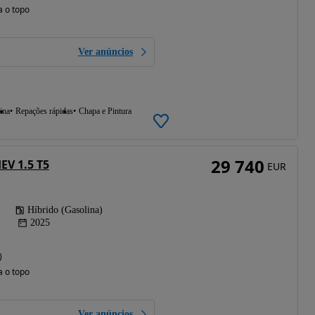
a o topo
Ver anúncios
ina
Repações rápidas
Chapa e Pintura
29 740
EV 1.5 T5
EUR
Híbrido (Gasolina)
2025
)
a o topo
Ver anúncios