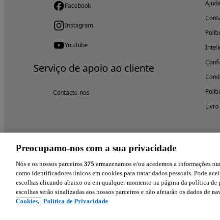
Ajud
Facebook
Cont
Instagram
Polít
YouTube
Intel
Confi
Serviço de apoio ao cliente
Condi
Polít
Contacte-nos
Livro
Preocupamo-nos com a sua privacidade
Nós e os nossos parceiros
375
armazenamos e/ou acedemos a informações num 
como identificadores únicos em cookies para tratar dados pessoais. Pode aceit
escolhas clicando abaixo ou em qualquer momento na página da política de p
escolhas serão sinalizadas aos nossos parceiros e não afetarão os dados de n
Cookies,
Política de Privacidade