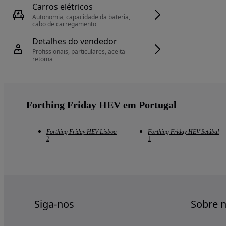
Carros elétricos
Autonomia, capacidade da bateria, 
cabo de carregamento
Detalhes do vendedor
Profissionais, particulares, aceita 
retoma
Forthing Friday HEV em Portugal
Forthing Friday HEV Lisboa
Forthing Friday HEV Setúbal
2
1
Siga-nos
Sobre 