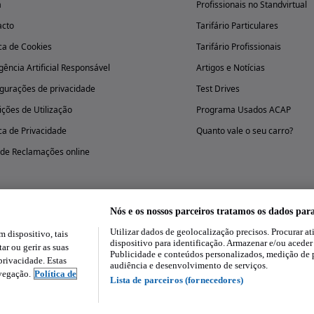
a
Profissionais no Standvirtual
acto
Tarifário Particulares
ica de Cookies
Tarifário Profissionais
igência Artificial Responsável
Artigos e Notícias
gurações de privacidade
Test Drives
ções de Utilização
Programa Usados ACAP
ica de Privacidade
Quanto vale o seu carro?
 de Reclamações online
Nós e os nossos parceiros tratamos os dados par
Utilizar dados de geolocalização precisos. Procurar at
dispositivo, tais
Experimenta a aplicação
dispositivo para identificação. Armazenar e/ou aceder
ar ou gerir as suas
Publicidade e conteúdos personalizados, medição de 
rivacidade. Estas
audiência e desenvolvimento de serviços.
avegação.
Política de
Lista de parceiros (fornecedores)