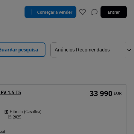
Começar a vender
Entrar
Guardar pesquisa
33 990
EV 1.5 T5
EUR
Híbrido (Gasolina)
2025
oa)