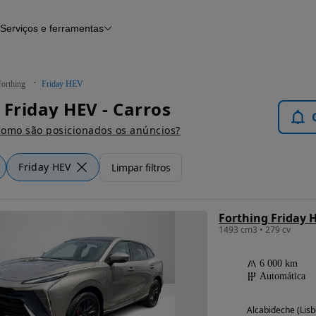
Serviços e ferramentas
Financiamento
Avaliar o meu carro
iamento
Serviço de check-up
Histórico do veículo
Forthing
Friday HEV
Notícias e artigos
 Friday HEV - Carros
omo são posicionados os anúncios?
Friday HEV
Limpar filtros
Forthing Friday H
1493 cm3 • 279 cv
6 000 km
Automática
Alcabideche (Lisb