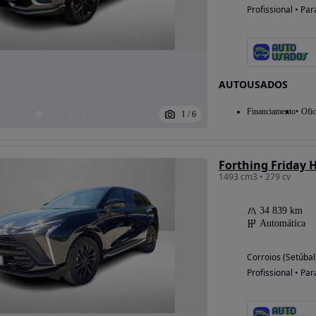
Profissional • Par
AUTOUSADOS
Financiamento
Ofic
1
/
6
Forthing Friday H
1493 cm3 • 279 cv
34 839 km
Automática
Corroios (Setúbal
Profissional • Par