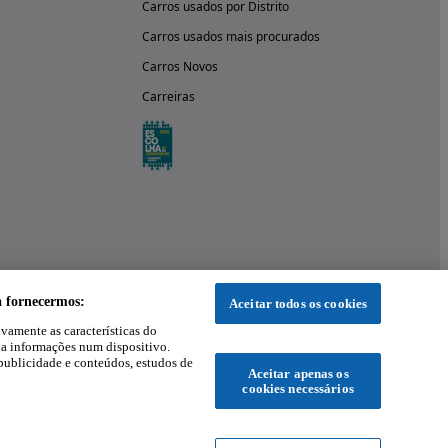
Carros usados por Distrito
Carros usados mais procurados
Carros Novos
Carreiras
a fornecermos:
Aceitar todos os cookies
ivamente as características do
 a informações num dispositivo.
publicidade e conteúdos, estudos de
Aceitar apenas os
cookies necessários