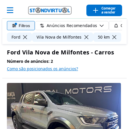
Começar
a vender
Anúncios Recomendados
Filtros
Guar
Lim
Ford
Vila Nova de Milfontes
50 km
Ford Vila Nova de Milfontes - Carros
Número de anúncios:
2
Como são posicionados os anúncios?