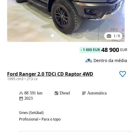
1
/
6
48 900
-
1 000 EUR
EUR
Dentro da média
Ford Ranger 2.0 TDCi CD Raptor 4WD
1995 cm3 • 213 cv
88 591 km
Diesel
Automática
2023
Sines (Setúbal)
Profissional • Para o topo