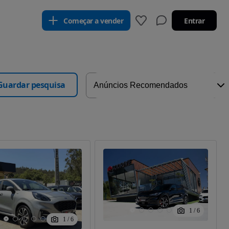
Começar a vender
Entrar
Guardar pesquisa
1
/
6
1
/
6