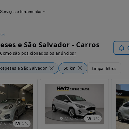
Serviços e ferramentas
Financiamento
Avaliar o meu carro
iamento
Serviço de check-up
Histórico do veículo
Ford
Notícias e artigos
eses e São Salvador - Carros
Como são posicionados os anúncios?
Repeses e São Salvador
50 km
Limpar filtros
1
/
6
1
/
6