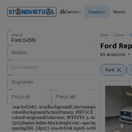
O nº 1
Carros
Usados
Novos
em
Carros
Carros
Comerciais
Todos os carros
Motos
Carros elétricos
Barcos
Carros com financ
Autocaravanas
Novos
Marca
Início
Carros
Pesados
Ford Rep
60 anúncios
Ford