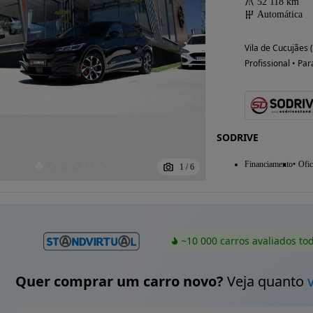
52 118 km
Automática
Vila de Cucujães 
Profissional • Par
SODRIVE
Financiamento
Ofic
1
/
6
~10 000 carros avaliados to
Quer comprar um carro novo?
Veja quanto