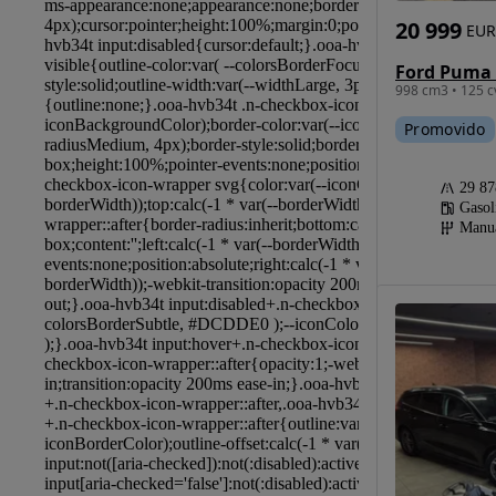
20 999
EUR
998 cm3 • 125 c
Promovido
29 8
Gasol
Manu