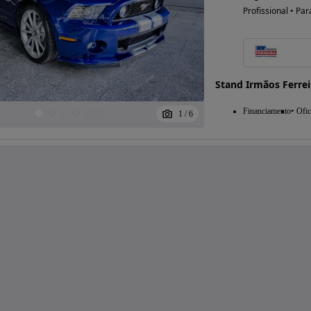
Profissional • Par
Stand Irmãos Ferrei
Financiamento
Ofic
1
/
6