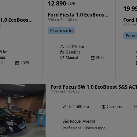
12 890
EUR
19 9
Ford Fiesta 1.0 EcoBoost Trend Connected
Ford Puma 1.0 EcoBoost MHEV ST-Line
998 cm3 • 100 cv
v
998 cm3
Promovido
Prom
74 379 km
78 km
Gasolina
ina
Manual
2023
al
2025
Ford Focus SW 1.0 EcoBoost S&S AC
999 cm3 • 125 cv
154 500 km
Gasolina
São Roque (Aveiro)
Profissional • Para o topo