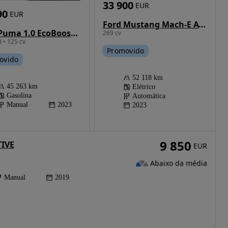
33 900
EUR
90
EUR
Ford Mustang Mach-E AWD PREMIUM
Ford Puma 1.0 EcoBoost MHEV ST-Line
269 cv
 • 125 cv
Promovido
ovido
52 118 km
45 263 km
Elétrico
Gasolina
Automática
Manual
2023
2023
9 850
TIVE
EUR
Abaixo da média
Manual
2019