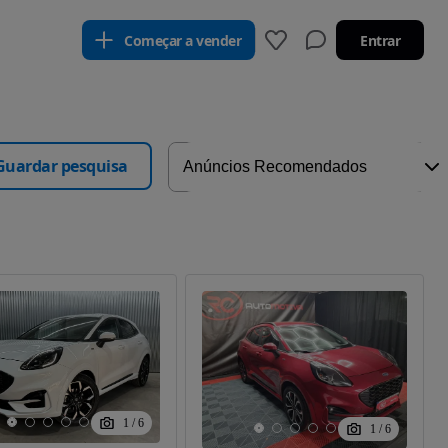
Começar a vender
Entrar
Guardar pesquisa
1
/
6
1
/
6