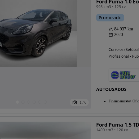
Ford Puma 1.0 Ec
998 cm3 • 125 cv
Promovido
84 937 km
2020
Corroios (Setúbal
Profissional • Pub
AUTOUSADOS
Financiamento
Ofic
1
/
6
Ford Puma 1.5 TD
1499 cm3 • 120 cv