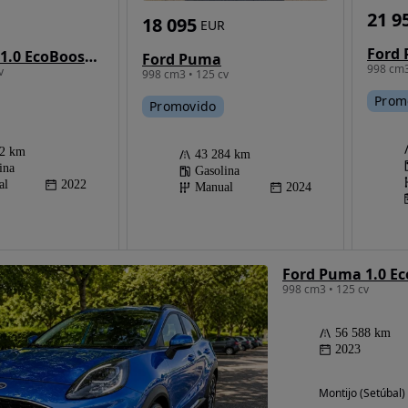
21 9
18 095
EUR
Ford Puma 1.0 EcoBoost MHEV ST-Line X
Ford Puma
998 cm3
v
998 cm3 • 125 cv
Prom
Promovido
62 km
43 284 km
ina
Gasolina
al
2022
Manual
2024
Ford Puma 1.0 Ec
998 cm3 • 125 cv
56 588 km
2023
Montijo (Setúbal)