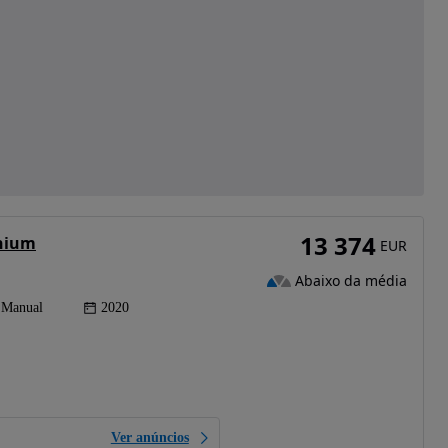
13 374
anium
EUR
Abaixo da média
Manual
2020
Ver anúncios