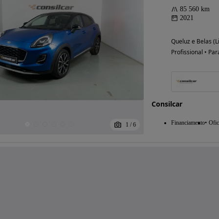
85 560 km
2021
Queluz e Belas (L
Profissional • Par
Consilcar
Financiamento
Ofic
1
/
6