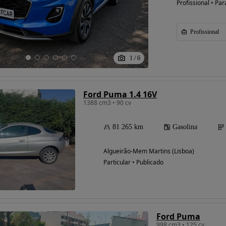
Profissional • Par
Profissional
Possibilidade de
financiamento
1
/
6
Ford Puma 1.4 16V
1388 cm3 • 90 cv
81 265 km
Gasolina
Algueirão-Mem Martins (Lisboa)
Particular • Publicado
Ford Puma
998 cm3 • 125 cv