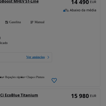
14 490
oBoost MHEV ST-Line
EUR
Abaixo da média
Gasolina
Manual
)
licado
Ver anúncios
ina
Repações rápidas
Chapa e Pintura
15 980
Ci EcoBlue Titanium
EUR