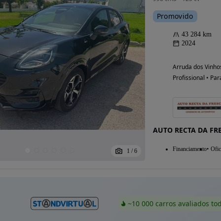
Promovido
43 284 km
2024
Arruda dos Vinhos
Profissional • Par
AUTO RECTA DA FR
Financiamento
Ofic
1
/
6
~10 000 carros avaliados to