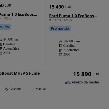
50
EUR
15 490
EUR
Ford Puma 1.0 EcoBoost MHEV ST-Line X Aut.
Ford Puma 1.0 EcoBoost ST-Line Aut.
 • 155 cv
998 cm3 • 125 cv
ovido
Promovido
43 325 km
107 000 km
Gasolina
Gasolina
Automática
Automática
2023
2020
15 890
oBoost MHEV ST-Line
EUR
Abaixo da média
Gasolina
Manual