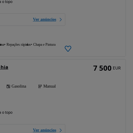
a o topo
Ver anúncios
ina
Repações rápidas
Chapa e Pintura
7 500
Ghia
EUR
Gasolina
Manual
a o topo
Ver anúncios