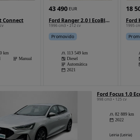
43 490
18 5
EUR
Ford Ranger 2,0 l EcoBlue Auto Raptor
it Connect
1996 cm3 • 212 cv
1995 cm
cv
Promovido
Prom
113 549 km
50 km
Diesel
l
Manual
Automática
2021
Ford Focus 1.0 E
998 cm3 • 125 cv
82 889 km
2022
Leiria (Leiria)