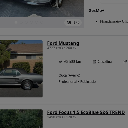
GesMo+
Financiamento
Ofic
1
/
6
Ford Mustang
4727 cm3 • 260 cv
96 500 km
Gasolina
Ouca (Aveiro)
Profissional • Publicado
Ford Focus 1.5 EcoBlue S&S TREND
1498 cm3 • 120 cv