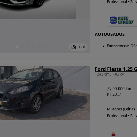
Profissional • Par
Possibilidade de
financiamento
AUTOUSADOS
Financiamento
Ofic
1
/
6
Ford Fiesta 1.25 
1242 cm3 • 82 cv
99 000 km
2017
Milagres (Leiria)
Profissional • Par