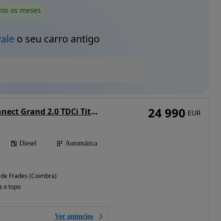
dos os meses
vale
o seu carro antigo
24 990
Ford Tourneo Connect Grand 2.0 TDCi Titanium Aut.
EUR
Diesel
Automática
 de Frades (Coimbra)
a o topo
Ver anúncios