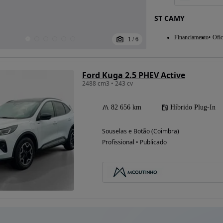
ST CAMY
Financiamento
Ofic
1
/
6
Ford Kuga 2.5 PHEV Active
2488 cm3 • 243 cv
82 656 km
Híbrido Plug-In
Souselas e Botão (Coimbra)
Profissional • Publicado