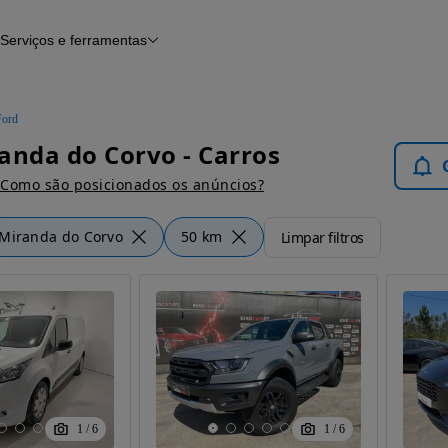
Serviços e ferramentas
Financiamento
Avaliar o meu carro
iamento
Serviço de check-up
Histórico do veículo
Ford
Notícias e artigos
anda do Corvo - Carros
Como são posicionados os anúncios?
Miranda do Corvo
50 km
Limpar filtros
1
/
6
1
/
6