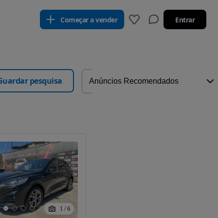
Começar a vender
Entrar
Guardar pesquisa
1
/
6