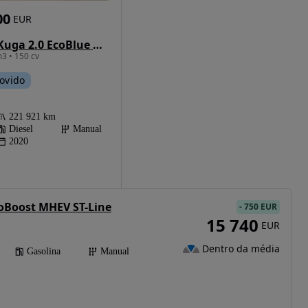
00
EUR
Ford Kuga 2.0 EcoBlue Hybrid ST-LINE
3 • 150 cv
ovido
221 921 km
Diesel
Manual
2020
coBoost MHEV ST-Line
-
750 EUR
15 740
EUR
Dentro da média
Gasolina
Manual