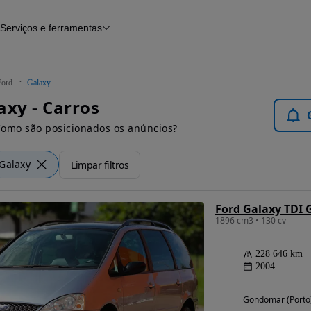
Serviços e ferramentas
Financiamento
Avaliar o meu carro
iamento
Serviço de check-up
Histórico do veículo
Ford
Galaxy
Notícias e artigos
axy - Carros
omo são posicionados os anúncios?
Galaxy
Limpar filtros
Ford Galaxy TDI 
1896 cm3 • 130 cv
228 646 km
2004
Gondomar (Porto