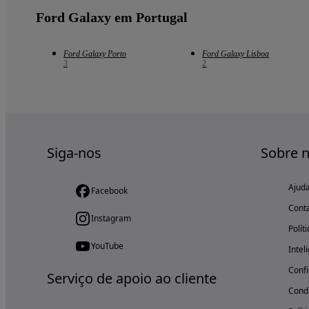
Ford Galaxy em Portugal
Ford Galaxy Porto
Ford Galaxy Lisboa
3
2
Siga-nos
Sobre 
Ajud
Facebook
Cont
Instagram
Polít
YouTube
Intel
Confi
Serviço de apoio ao cliente
Condi