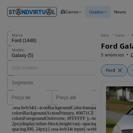
O nº 1
Carros
Usados
Novos
em
Carros
Carros
Comerciais
Todos os carros
Motos
Carros elétricos
Barcos
Carros com financ
Autocaravanas
Novos
Marca
Início
Carros
Pesados
Ford Gal
Modelo
5 anúncios
C
Ford