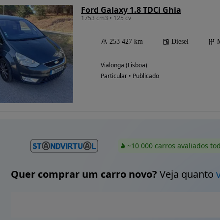
Ford Galaxy 1.8 TDCi Ghia
1753 cm3 • 125 cv
253 427 km
Diesel
Possibilidade de
financiamento
Vialonga (Lisboa)
Particular • Publicado
~10 000 carros avaliados to
Quer comprar um carro novo?
Veja quanto