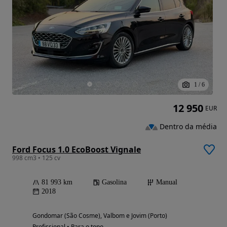
1
/
6
12 950
EUR
Dentro da média
Ford Focus 1.0 EcoBoost Vignale
998 cm3 • 125 cv
81 993 km
Gasolina
Manual
2018
Gondomar (São Cosme), Valbom e Jovim (Porto)
Profissional • Para o topo