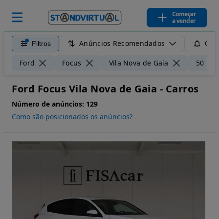
Começar
a vender
Anúncios Recomendados
Filtros
Guar
Ford
Focus
Vila Nova de Gaia
50 km
Ford Focus Vila Nova de Gaia - Carros
Número de anúncios:
129
Como são posicionados os anúncios?