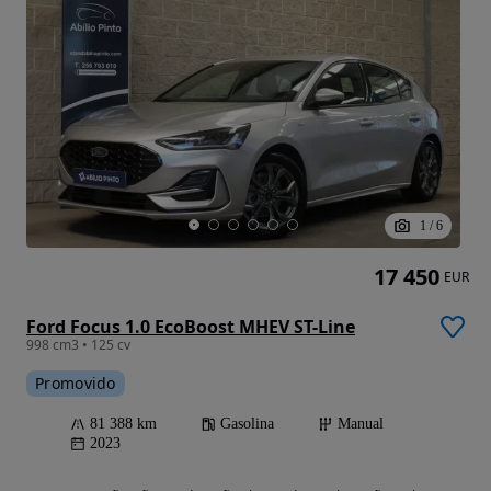
1
/
6
17 450
EUR
Ford Focus 1.0 EcoBoost MHEV ST-Line
998 cm3 • 125 cv
Promovido
81 388 km
Gasolina
Manual
2023