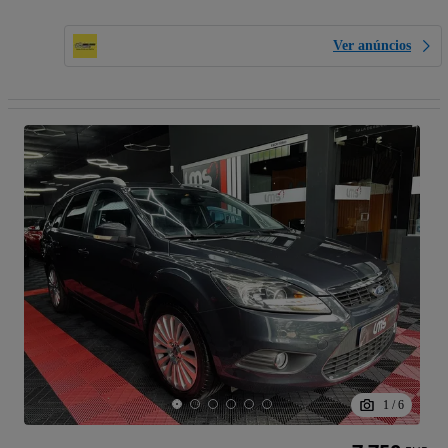
Ver anúncios
1
/
6