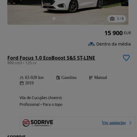
1
/
6
15 900
EUR
Dentro da média
Ford Focus 1.0 EcoBoost S&S ST-LINE
999 cm3 • 125 cv
63 028 km
Gasolina
Manual
2019
Vila de Cucujães (Aveiro)
Profissional • Para o topo
Ver anúncios
SODRIVE