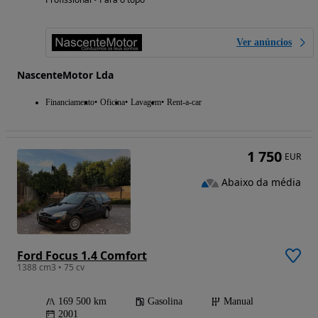
Ver anúncios
NascenteMotor Lda
Financiamento
Oficina
Lavagem
Rent-a-car
1 750
EUR
Abaixo da média
Ford Focus 1.4 Comfort
1388 cm3 • 75 cv
169 500 km
Gasolina
Manual
2001