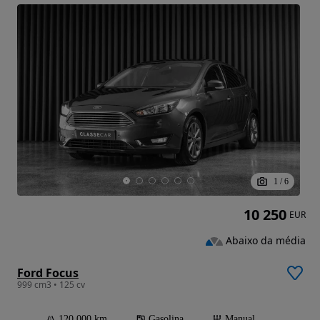
1
/
6
10 250
EUR
Abaixo da média
Ford Focus
999 cm3 • 125 cv
120 000 km
Gasolina
Manual