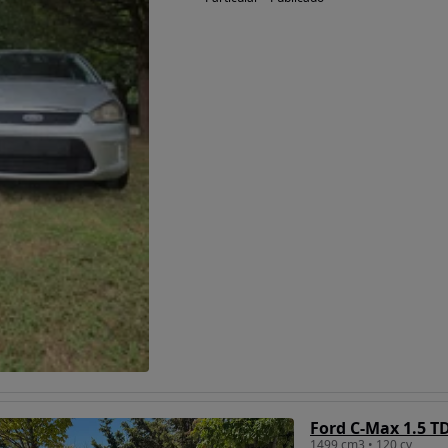
Ford C-Max 1.5 TD
1499 cm3 • 120 cv