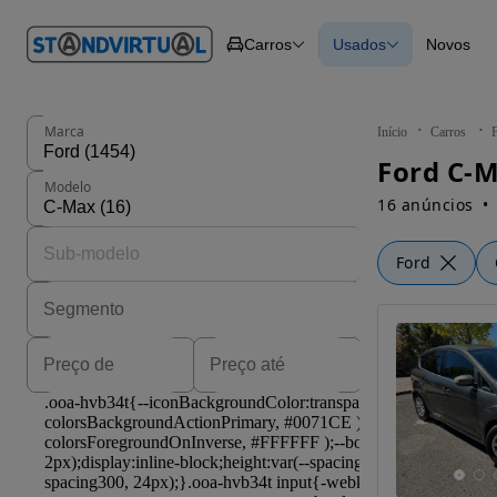
O nº 1
Carros
Usados
Novos
em
Carros
Carros
Comerciais
Todos os carros
Motos
Carros elétricos
Barcos
Carros com financ
Autocaravanas
Novos
Marca
Início
Carros
Pesados
Ford C-M
Modelo
16 anúncios
Ford