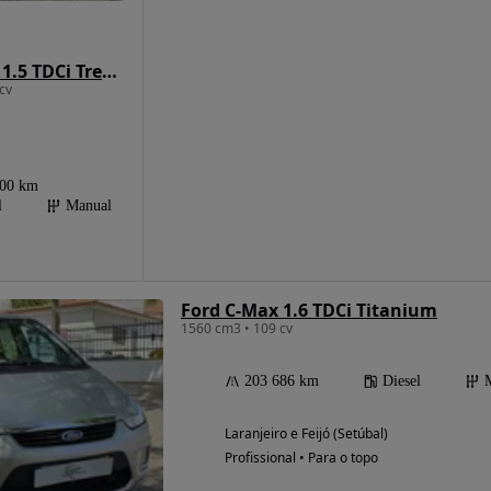
Ford C-Max 1.5 TDCi Trend+ S/S
cv
000 km
l
Manual
Ford C-Max 1.6 TDCi Titanium
1560 cm3 • 109 cv
203 686 km
Diesel
Laranjeiro e Feijó (Setúbal)
Profissional • Para o topo