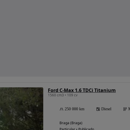
Ford C-Max 1.6 TDCi Titanium
1560 cm3 • 109 cv
250 000 km
Diesel
Braga (Braga)
Particular • Publicado