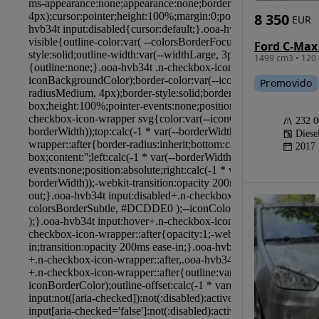
8 350
EUR
1499 cm3 • 120 
Promovido
232 
Diese
2017