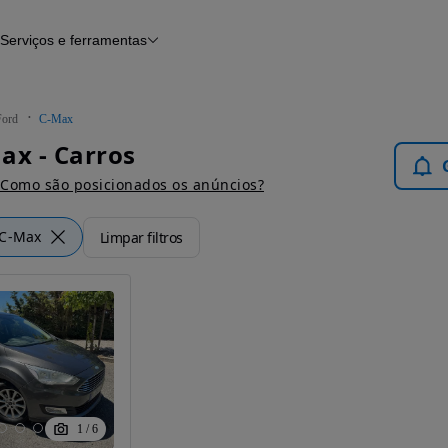
Serviços e ferramentas
Financiamento
Avaliar o meu carro
iamento
Serviço de check-up
Histórico do veículo
Ford
C-Max
Notícias e artigos
ax - Carros
Como são posicionados os anúncios?
C-Max
Limpar filtros
1
/
6