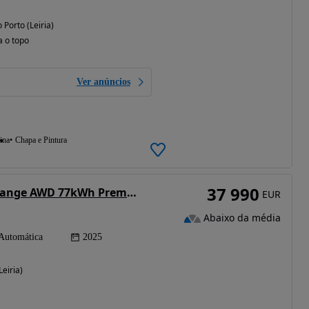
 Porto (Leiria)
a o topo
Ver anúncios
ina
Chapa e Pintura
37 990
Ford Explorer Dual-motor Extend. Range AWD 77kWh Premium
EUR
Abaixo da média
Automática
2025
eiria)