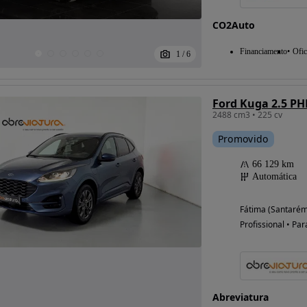
CO2Auto
Financiamento
Ofic
1
/
6
Ford Kuga 2.5 PH
2488 cm3 • 225 cv
Promovido
66 129 km
Automática
Fátima (Santarém
Profissional • Par
Abreviatura