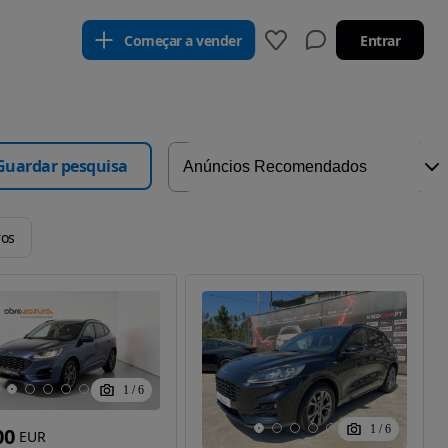
Começar a vender
Entrar
Guardar pesquisa
ros
1
/
6
1
/
6
00
EUR