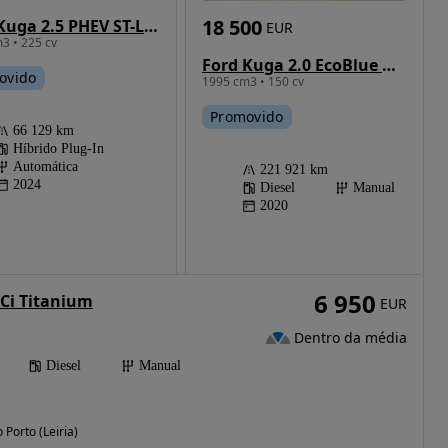
18 500
Ford Kuga 2.5 PHEV ST-Line X
EUR
3 • 225 cv
Ford Kuga 2.0 EcoBlue Hybrid ST-LINE
ovido
1995 cm3 • 150 cv
Promovido
66 129 km
Híbrido Plug-In
Automática
221 921 km
2024
Diesel
Manual
2020
6 950
DCi Titanium
EUR
Dentro da média
Diesel
Manual
 Porto (Leiria)