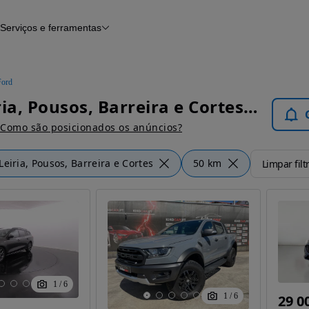
Serviços e ferramentas
Financiamento
Avaliar o meu carro
iamento
Serviço de check-up
Histórico do veículo
Ford
Notícias e artigos
Ford Leiria, Pousos, Barreira e Cortes - Carros
Como são posicionados os anúncios?
Leiria, Pousos, Barreira e Cortes
50 km
Limpar filt
1
/
6
1
/
6
29 0