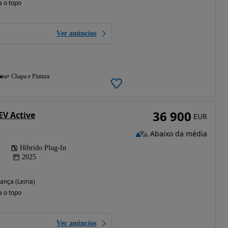
a o topo
Ver anúncios
ina
Chapa e Pintura
36 900
EV Active
EUR
Abaixo da média
Híbrido Plug-In
2025
ança (Leiria)
a o topo
Ver anúncios