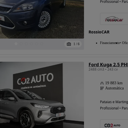
Profissional • Par
Possibilidade de
financiamento
RossioCAR
Financiamento
Ofic
1
/
6
Ford Kuga 2.5 PH
2488 cm3 • 243 cv
19 883 km
Automática
Pataias e Marting
Profissional • Par