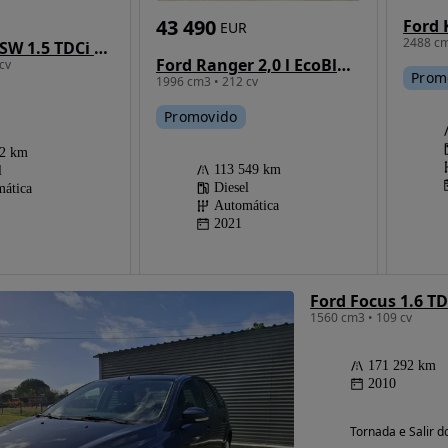
43 490
EUR
2488 cm
Ford Focus SW 1.5 TDCi EcoBlue ST-Line Aut.
Ford Ranger 2,0 l EcoBlue Auto Raptor
cv
Prom
1996 cm3 • 212 cv
Promovido
42 km
113 549 km
l
Diesel
ática
Automática
2021
Ford Focus 1.6 T
1560 cm3 • 109 cv
171 292 km
2010
Tornada e Salir do