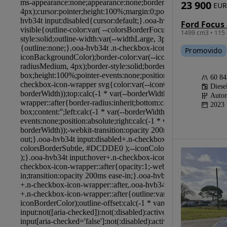
23 900
EUR
1499 cm3 • 115 
Promovido
60 8
Diese
Autom
2023