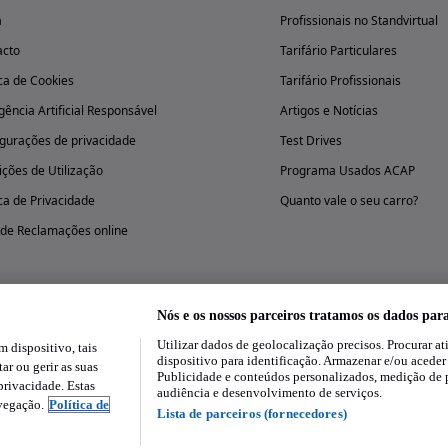
a
Profissionais no Standvirtual
acto
Tarifário Particulares
ica de Cookies
Tarifário Profissionais
igência Artificial Responsável
Artigos e Notícias
gurações de privacidade
Test Drives
ções de Utilização
Programa Usados ACAP
ica de Privacidade
Quanto vale o seu carro?
 de Reclamações online
Nós e os nossos parceiros tratamos os dados par
Utilizar dados de geolocalização precisos. Procurar at
dispositivo, tais
Experimenta a aplicação
dispositivo para identificação. Armazenar e/ou aceder
ar ou gerir as suas
Publicidade e conteúdos personalizados, medição de 
rivacidade. Estas
audiência e desenvolvimento de serviços.
avegação.
Política de
Lista de parceiros (fornecedores)