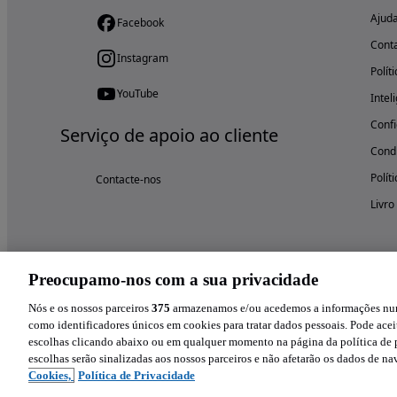
Ajud
Facebook
Cont
Instagram
Polít
YouTube
Intel
Confi
Serviço de apoio ao cliente
Condi
Polít
Contacte-nos
Livro
Preocupamo-nos com a sua privacidade
Nós e os nossos parceiros
375
armazenamos e/ou acedemos a informações num 
como identificadores únicos em cookies para tratar dados pessoais. Pode aceit
escolhas clicando abaixo ou em qualquer momento na página da política de p
escolhas serão sinalizadas aos nossos parceiros e não afetarão os dados de n
Cookies,
Política de Privacidade