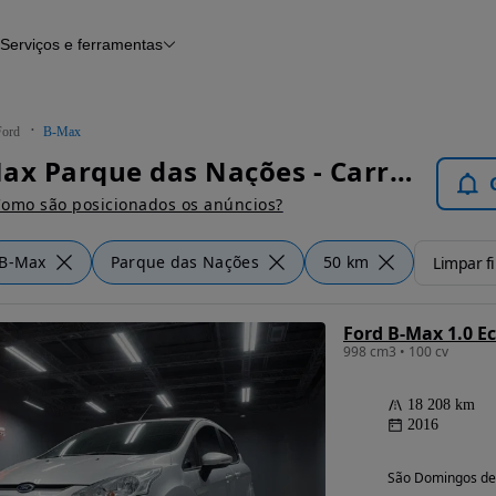
Serviços e ferramentas
Financiamento
Avaliar o meu carro
iamento
Serviço de check-up
Histórico do veículo
Ford
B-Max
Notícias e artigos
Ford B-Max Parque das Nações - Carros
omo são posicionados os anúncios?
B-Max
Parque das Nações
50 km
Limpar fi
Ford B-Max 1.0 E
998 cm3 • 100 cv
18 208 km
2016
São Domingos de 