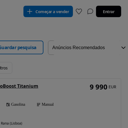
Começar a vender
Entrar
Guardar pesquisa
ltros
9 990
coBoost Titanium
EUR
Gasolina
Manual
Rana (Lisboa)