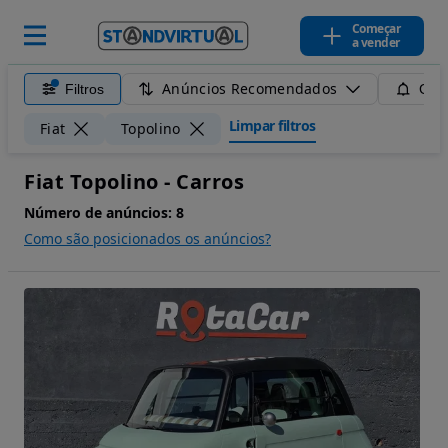
Começar
a vender
Anúncios Recomendados
Filtros
Guar
Limpar filtros
Fiat
Topolino
Fiat Topolino - Carros
Número de anúncios:
8
Como são posicionados os anúncios?