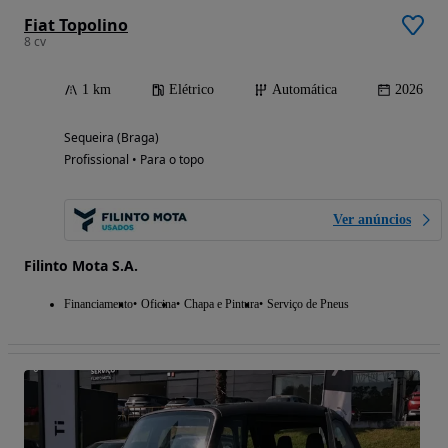
Fiat Topolino
8 cv
1 km
Elétrico
Automática
2026
Sequeira (Braga)
Profissional • Para o topo
Ver anúncios
Filinto Mota S.A.
Financiamento
Oficina
Chapa e Pintura
Serviço de Pneus