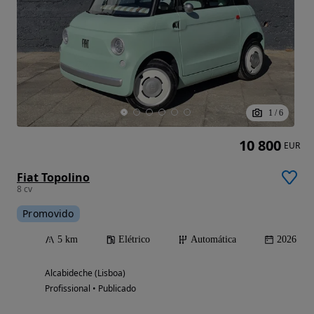
1
/
6
10 800
EUR
Fiat Topolino
8 cv
Promovido
5 km
Elétrico
Automática
2026
Alcabideche (Lisboa)
Profissional • Publicado