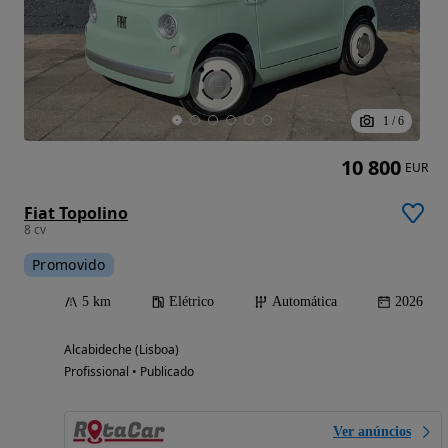
1
/
6
10 800
EUR
Fiat Topolino
8 cv
Promovido
5 km
Elétrico
Automática
2026
Alcabideche (Lisboa)
Profissional • Publicado
Ver anúncios