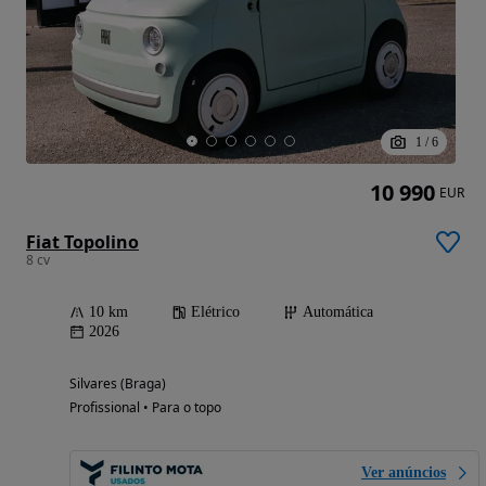
1
/
6
10 990
EUR
Fiat Topolino
8 cv
10 km
Elétrico
Automática
2026
Silvares (Braga)
Profissional • Para o topo
Ver anúncios