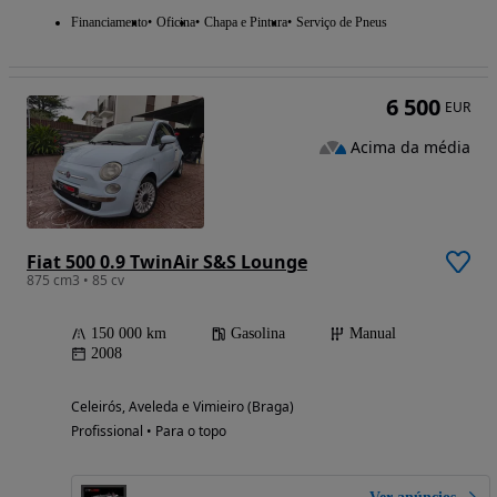
Financiamento
Oficina
Chapa e Pintura
Serviço de Pneus
6 500
EUR
Acima da média
Fiat 500 0.9 TwinAir S&S Lounge
875 cm3 • 85 cv
150 000 km
Gasolina
Manual
2008
Celeirós, Aveleda e Vimieiro (Braga)
Profissional • Para o topo