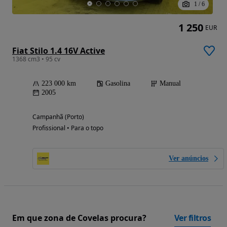
1
/
6
1 250
EUR
Fiat Stilo 1.4 16V Active
1368 cm3 • 95 cv
223 000 km
Gasolina
Manual
2005
Campanhã (Porto)
Profissional • Para o topo
Ver anúncios
Em que zona de Covelas procura?
Ver filtros