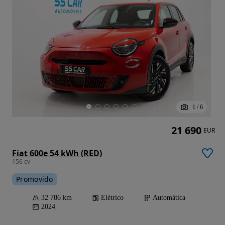
1
/
6
21 690
EUR
Fiat 600e 54 kWh (RED)
156 cv
Promovido
32 786 km
Elétrico
Automática
2024