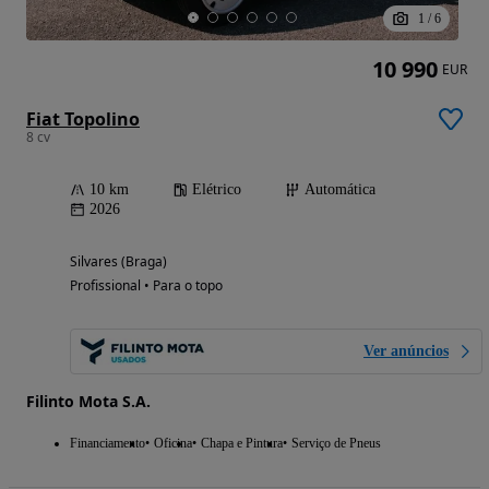
1
/
6
10 990
EUR
Fiat Topolino
8 cv
10 km
Elétrico
Automática
2026
Silvares (Braga)
Profissional • Para o topo
Ver anúncios
Filinto Mota S.A.
Financiamento
Oficina
Chapa e Pintura
Serviço de Pneus