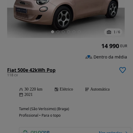
1
/
6
14 990
EUR
Dentro da média
Fiat 500e 42kWh Pop
118 cv
30 220 km
Elétrico
Automática
2021
Tamel (São Veríssimo) (Braga)
Profissional • Para o topo