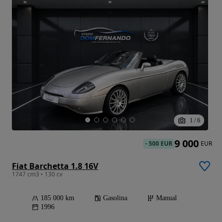
1
/
6
9 000
-
500 EUR
EUR
Fiat Barchetta 1.8 16V
1747 cm3 • 130 cv
185 000 km
Gasolina
Manual
1996