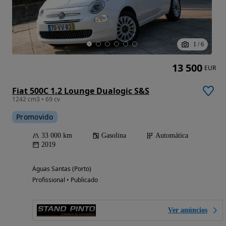
1
/
6
13 500
EUR
Fiat 500C 1.2 Lounge Dualogic S&S
1242 cm3 • 69 cv
Promovido
33 000 km
Gasolina
Automática
2019
Águas Santas (Porto)
Profissional • Publicado
Ver anúncios