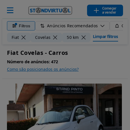
Começar
a vender
Anúncios Recomendados
Filtros
Guar
Limpar filtros
Fiat
Covelas
50 km
Fiat Covelas - Carros
Número de anúncios:
472
Como são posicionados os anúncios?