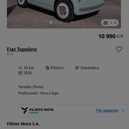
1
/
6
10 990
EUR
Fiat Topolino
8 cv
10 km
Elétrico
Automática
2026
Paredes (Porto)
Profissional • Para o topo
Ver anúncios
Filinto Mota S.A.