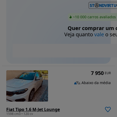
~10 000 carros avaliados
Quer comprar um c
Veja quanto
vale
o seu
7 950
EUR
Abaixo da média
Fiat Tipo 1.6 M-Jet Lounge
1598 cm3 • 120 cv