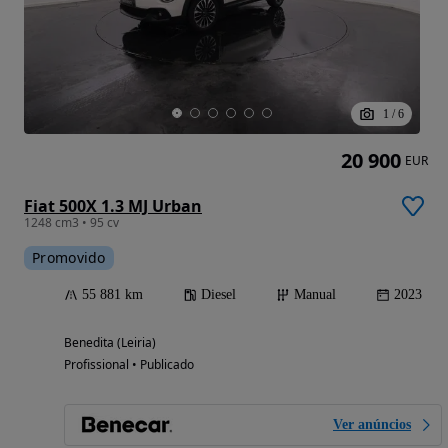
1
/
6
20 900
EUR
Fiat 500X 1.3 MJ Urban
1248 cm3 • 95 cv
Promovido
55 881 km
Diesel
Manual
2023
Benedita (Leiria)
Profissional • Publicado
Ver anúncios