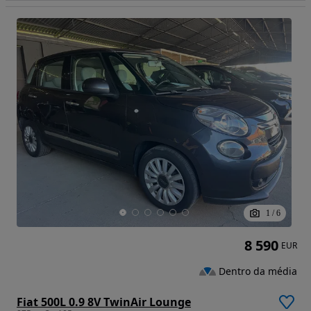
1
/
6
8 590
EUR
Dentro da média
Fiat 500L 0.9 8V TwinAir Lounge