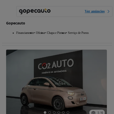
Ver anúncios
Gopecauto
Financiamento
Oficina
Chapa e Pintura
Serviço de Pneus
1
/
6