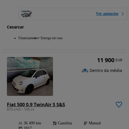
Ver anúncios
Cesarcar
Financiamento
Entrega em casa
11 900
EUR
Dentro da média
Fiat 500 0.9 TwinAir S S&S
875 cm3 • 105 cv
36 499 km
Gasolina
Manual
2017