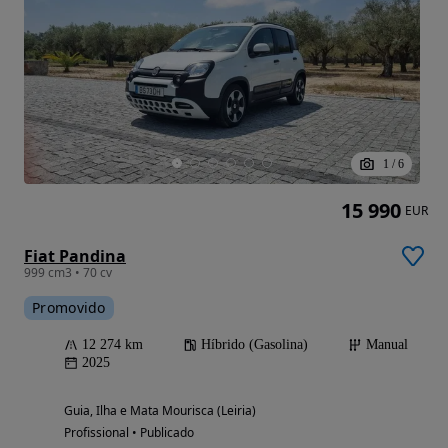
1
/
6
15 990
EUR
Fiat Pandina
999 cm3 • 70 cv
Promovido
12 274 km
Híbrido (Gasolina)
Manual
2025
Guia, Ilha e Mata Mourisca (Leiria)
Profissional • Publicado