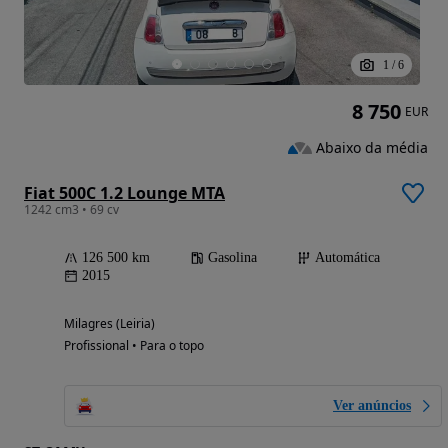
1
/
6
8 750
EUR
Abaixo da média
Fiat 500C 1.2 Lounge MTA
1242 cm3 • 69 cv
126 500 km
Gasolina
Automática
2015
Milagres (Leiria)
Profissional • Para o topo
Ver anúncios