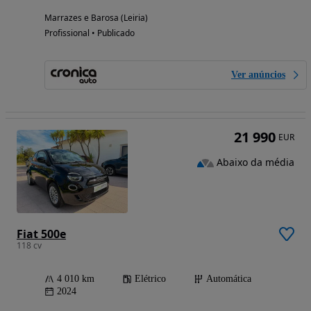
Marrazes e Barosa (Leiria)
Profissional • Publicado
Ver anúncios
21 990
EUR
Abaixo da média
Fiat 500e
118 cv
4 010 km
Elétrico
Automática
2024