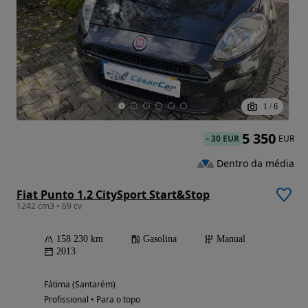
1
/
6
5 350
-
30 EUR
EUR
Dentro da média
Fiat Punto 1.2 CitySport Start&Stop
1242 cm3 • 69 cv
158 230 km
Gasolina
Manual
2013
Fátima (Santarém)
Profissional • Para o topo