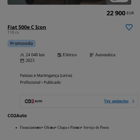
22 900
EUR
Fiat 500e C Icon
118 cv
Promovido
24 048 km
Elétrico
Automática
2023
Pataias e Martingança (Leiria)
Profissional • Publicado
Ver anúncios
CO2Auto
Financiamento
Oficina
Chapa e Pintura
Serviço de Pneus