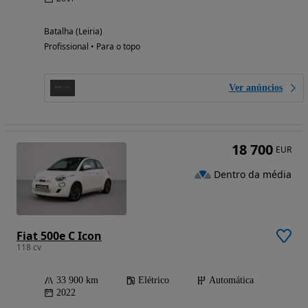
Batalha (Leiria)
Profissional • Para o topo
Ver anúncios
18 700
EUR
Dentro da média
Fiat 500e C Icon
118 cv
33 900 km
Elétrico
Automática
2022