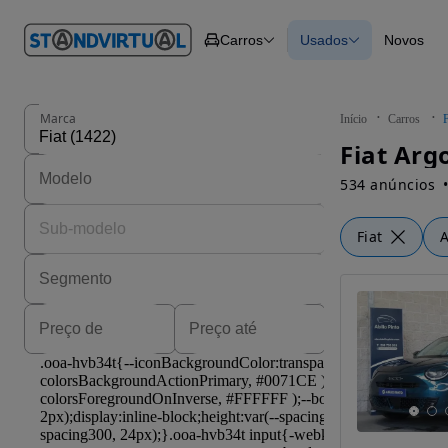
O nº 1
Carros
Usados
Novos
em
Carros
Carros
Comerciais
Todos os carros
Motos
Carros elétricos
Barcos
Carros com financ
Autocaravanas
Novos
Marca
Início
Carros
F
Pesados
Fiat Arg
534 anúncios
Fiat
A