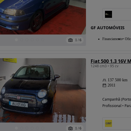
Possibilidade de
GF AUTOMÓVEIS
financiamento
Financiamento
Ofic
1
/
6
1248 cm3 • 95 cv
137 500 km
2011
Campanhã (Porto
Profissional • Par
1
/
6