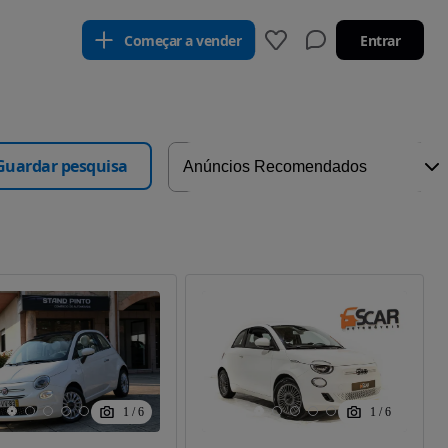
Começar a vender
Entrar
Guardar pesquisa
1
/
6
1
/
6