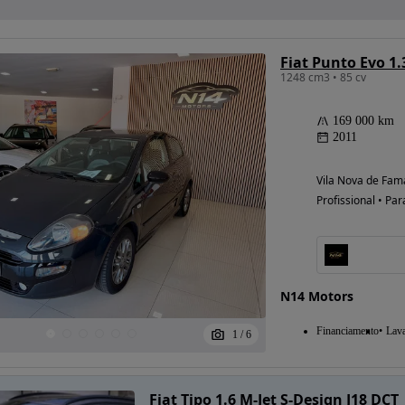
Fiat Punto Evo 1.
1248 cm3 • 85 cv
169 000 km
2011
Vila Nova de Fam
Profissional • Par
N14 Motors
Financiamento
Lav
1
/
6
Fiat Tipo 1.6 M-Jet S-Design J18 DCT