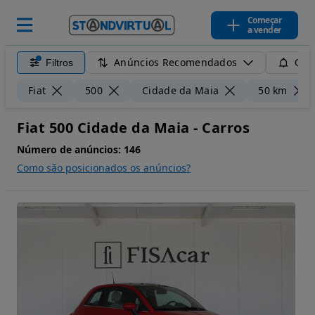
Começar
a vender
Anúncios Recomendados
Filtros
Guar
Fiat
500
Cidade da Maia
50 km
Fiat 500 Cidade da Maia - Carros
Número de anúncios:
146
Como são posicionados os anúncios?