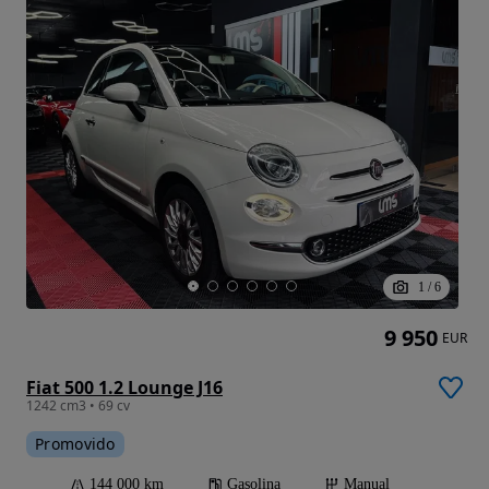
1
/
6
9 950
EUR
Fiat 500 1.2 Lounge J16
1242 cm3 • 69 cv
Promovido
144 000 km
Gasolina
Manual