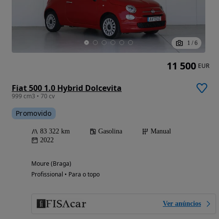
1
/
6
11 500
EUR
Fiat 500 1.0 Hybrid Dolcevita
999 cm3 • 70 cv
Promovido
83 322 km
Gasolina
Manual
2022
Moure (Braga)
Profissional • Para o topo
Ver anúncios