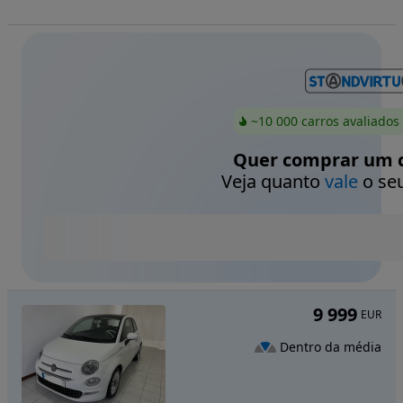
~10 000 carros avaliados
Quer comprar um c
Veja quanto
vale
o seu
9 999
EUR
Dentro da média