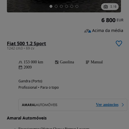
1
/
6
6 800
EUR
Acima da média
Fiat 500 1.2 Sport
1242 cm3 • 69 cv
153 000 km
Gasolina
Manual
2009
Gandra (Porto)
Profissional • Para o topo
Ver anúncios
Amaral Automóveis
Financiamento
Oficina
Chapa e Pintura
Lavagem