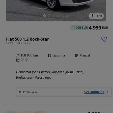
1
/
6
4 999
-
1 000 EUR
EUR
Fiat 500 1.2 Rock-Star
1242 cm3 • 69 cv
188 000 km
Gasolina
Manual
2012
Gondomar (São Cosme), Valbom e Jovim (Porto)
Profissional • Para o topo
Ver anúncios
Profissional