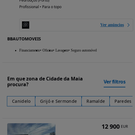
Pedrouços (Porto)
Profissional • Para o topo
Ver anúncios
BBAUTOMOVEIS
Financiamento
Oficina
Lavagem
Seguro automóvel
Em que zona de Cidade da Maia
Ver filtros
procura?
Canidelo
Grijó e Sermonde
Ramalde
Paredes
12 900
EUR