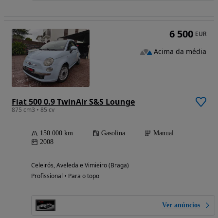
6 500
EUR
Acima da média
Fiat 500 0.9 TwinAir S&S Lounge
875 cm3 • 85 cv
150 000 km
Gasolina
Manual
2008
Celeirós, Aveleda e Vimieiro (Braga)
Profissional • Para o topo
Ver anúncios