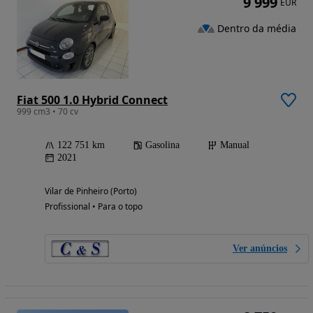
9 999
EUR
Dentro da média
Fiat 500 1.0 Hybrid Connect
999 cm3 • 70 cv
122 751 km
Gasolina
Manual
2021
Vilar de Pinheiro (Porto)
Profissional • Para o topo
Ver anúncios