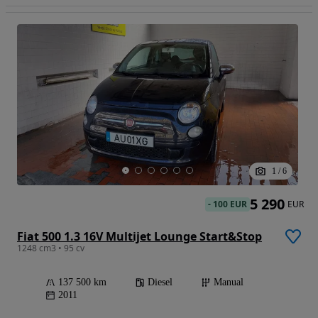
1
/
6
5 290
-
100 EUR
EUR
Fiat 500 1.3 16V Multijet Lounge Start&Stop
1248 cm3 • 95 cv
137 500 km
Diesel
Manual
2011