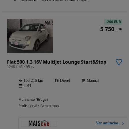
-
200 EUR
5 750
EUR
Fiat 500 1.3 16V Multijet Lounge Start&Stop
1248 cm3 • 95 cv
168 216 km
Diesel
Manual
2011
Manhente (Braga)
Profissional • Para o topo
Ver anúncios