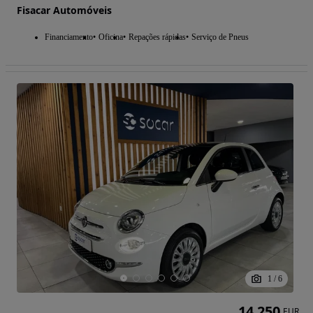
Fisacar Automóveis
Financiamento
Oficina
Repações rápidas
Serviço de Pneus
1
/
6
14 250
EUR