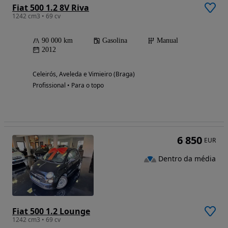
Fiat 500 1.2 8V Riva
1242 cm3 • 69 cv
90 000 km
Gasolina
Manual
2012
Celeirós, Aveleda e Vimieiro (Braga)
Profissional • Para o topo
6 850
EUR
Dentro da média
Fiat 500 1.2 Lounge
1242 cm3 • 69 cv