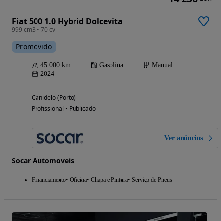
Fiat 500 1.0 Hybrid Dolcevita
999 cm3 • 70 cv
Promovido
45 000 km
Gasolina
Manual
2024
Canidelo (Porto)
Profissional • Publicado
Ver anúncios
Socar Automoveis
Financiamento
Oficina
Chapa e Pintura
Serviço de Pneus