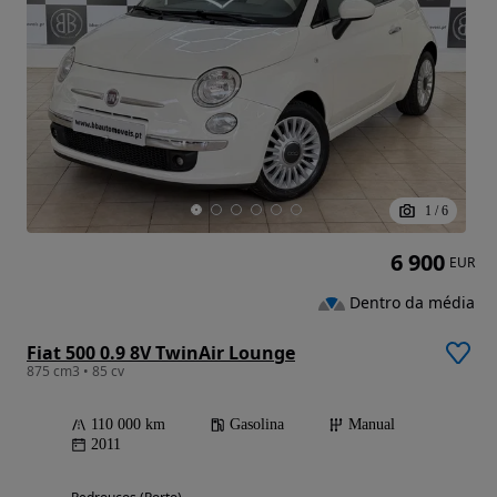
1
/
6
6 900
EUR
Dentro da média
Fiat 500 0.9 8V TwinAir Lounge
875 cm3 • 85 cv
110 000 km
Gasolina
Manual
2011