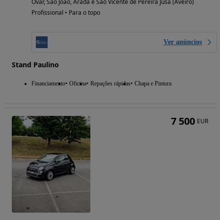
Ovar, São João, Arada e São Vicente de Pereira Jusã (Aveiro)
Profissional • Para o topo
Ver anúncios
Stand Paulino
Financiamento
Oficina
Repações rápidas
Chapa e Pintura
7 500
EUR