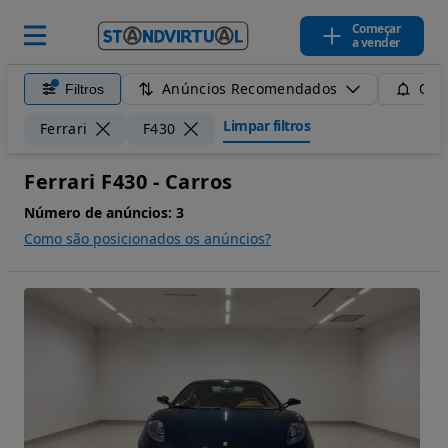
Começar
a vender
Anúncios Recomendados
Filtros
Guar
Limpar filtros
Ferrari
F430
Ferrari F430 - Carros
Número de anúncios:
3
Como são posicionados os anúncios?