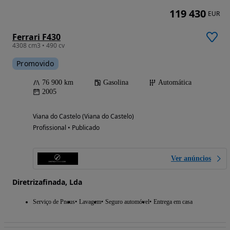
119 430
EUR
Ferrari F430
4308 cm3 • 490 cv
Promovido
76 900 km
Gasolina
Automática
2005
Viana do Castelo (Viana do Castelo)
Profissional • Publicado
Ver anúncios
Diretrizafinada, Lda
Serviço de Pneus
Lavagem
Seguro automóvel
Entrega em casa