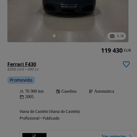
1
/
6
119 430
EUR
Ferrari F430
4308 cm3 • 490 cv
Promovido
76 900 km
Gasolina
Automática
2005
Viana do Castelo (Viana do Castelo)
Profissional • Publicado
Ver anúncios