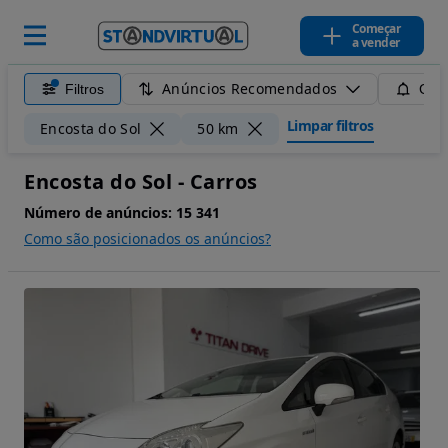
Começar
a vender
Anúncios Recomendados
Filtros
Guar
Limpar filtros
Encosta do Sol
50 km
Encosta do Sol - Carros
Número de anúncios:
15 341
Como são posicionados os anúncios?