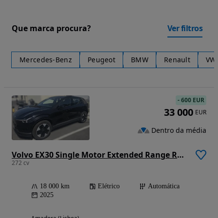
Que marca procura?
Ver filtros
Mercedes-Benz
Peugeot
BMW
Renault
VW
-
600 EUR
33 000
EUR
Dentro da média
Volvo EX30 Single Motor Extended Range RWD Core
272 cv
18 000 km
Elétrico
Automática
2025