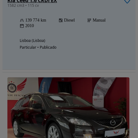
Kia Ceed 1.6 CRDi EX
1582 cm3 • 115 cv
139 774 km
Diesel
Manual
2010
Lisboa (Lisboa)
Particular • Publicado