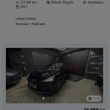
115 000 km
Híbrido Plug-In
Automática
2017
Lisboa (Lisboa)
Particular • Publicado
1
/
6
26 950
EUR