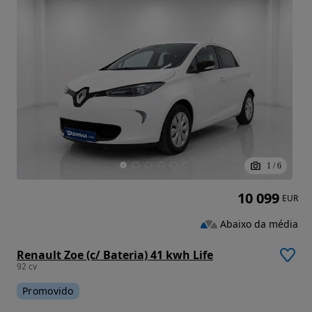
1
/
6
10 099
EUR
Abaixo da média
Renault Zoe (c/ Bateria) 41 kwh Life
92 cv
Promovido