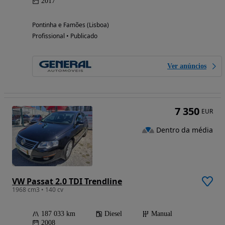
2017
Pontinha e Famões (Lisboa)
Profissional • Publicado
Ver anúncios
7 350
EUR
Dentro da média
VW Passat 2.0 TDI Trendline
1968 cm3 • 140 cv
187 033 km
Diesel
Manual
2008