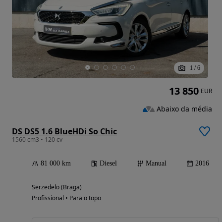
1
/
6
13 850
EUR
Abaixo da média
DS DS5 1.6 BlueHDi So Chic
1560 cm3 • 120 cv
81 000 km
Diesel
Manual
2016
Serzedelo (Braga)
Profissional • Para o topo