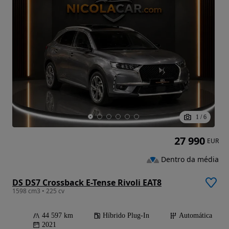
1
/
6
27 990
EUR
Dentro da média
DS DS7 Crossback E-Tense Rivoli EAT8
1598 cm3 • 225 cv
44 597 km
Híbrido Plug-In
Automática
2021