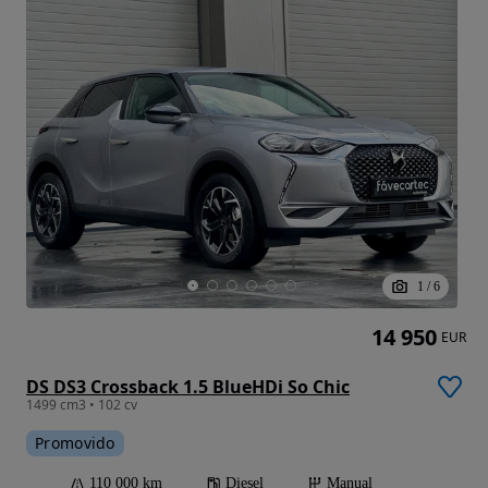
1
/
6
14 950
EUR
DS DS3 Crossback 1.5 BlueHDi So Chic
1499 cm3 • 102 cv
Promovido
110 000 km
Diesel
Manual