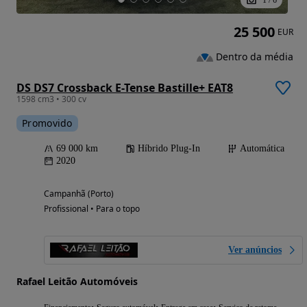
1
/
6
25 500
EUR
Dentro da média
DS DS7 Crossback E-Tense Bastille+ EAT8
1598 cm3 • 300 cv
Promovido
69 000 km
Híbrido Plug-In
Automática
2020
Campanhã (Porto)
Profissional • Para o topo
Ver anúncios
Rafael Leitão Automóveis