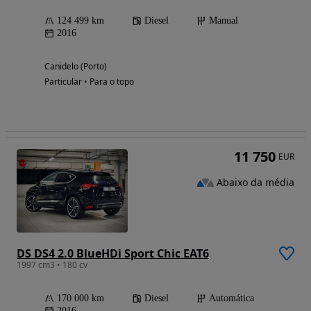
124 499 km
Diesel
Manual
2016
Canidelo (Porto)
Particular • Para o topo
11 750
EUR
Abaixo da média
DS DS4 2.0 BlueHDi Sport Chic EAT6
1997 cm3 • 180 cv
170 000 km
Diesel
Automática
2016