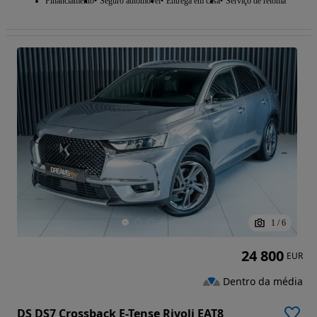
Financiamento
Seguro automóvel
Entrega em casa
Serviço de retoma
1
/
6
24 800
EUR
Dentro da média
DS DS7 Crossback E-Tense Rivoli EAT8