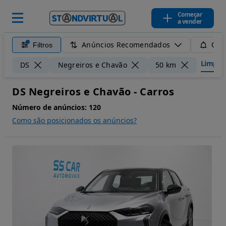
Começar
a vender
Anúncios Recomendados
Filtros
Guar
Limpar f
DS
Negreiros e Chavão
50 km
DS Negreiros e Chavão - Carros
Número de anúncios:
120
Como são posicionados os anúncios?