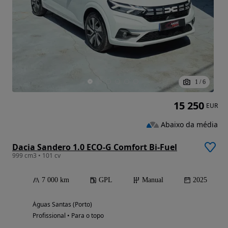
1
/
6
15 250
EUR
Abaixo da média
Dacia Sandero 1.0 ECO-G Comfort Bi-Fuel
999 cm3 • 101 cv
7 000 km
GPL
Manual
2025
Águas Santas (Porto)
Profissional • Para o topo