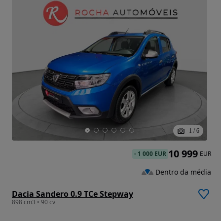
1
/
6
10 999
-
1 000 EUR
EUR
Dentro da média
Dacia Sandero 0.9 TCe Stepway
898 cm3 • 90 cv