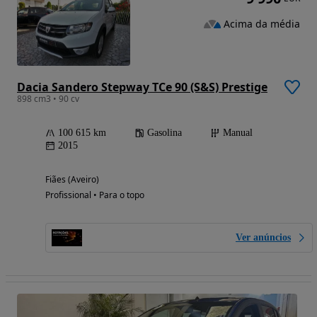
Acima da média
Dacia Sandero Stepway TCe 90 (S&S) Prestige
898 cm3 • 90 cv
100 615 km
Gasolina
Manual
2015
Fiães (Aveiro)
Profissional • Para o topo
Ver anúncios