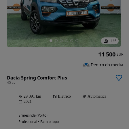
1
/
6
11 500
EUR
Dentro da média
Dacia Spring Comfort Plus
45 cv
29 391 km
Elétrico
Automática
2021
Ermesinde (Porto)
Profissional • Para o topo