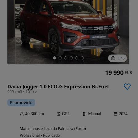
1
/
6
19 990
EUR
Dacia Jogger 1.0 ECO-G Expression Bi-Fuel
999 cm3 • 101 cv
Promovido
40 300 km
GPL
Manual
2024
Matosinhos e Leça da Palmeira (Porto)
Profissional • Publicado