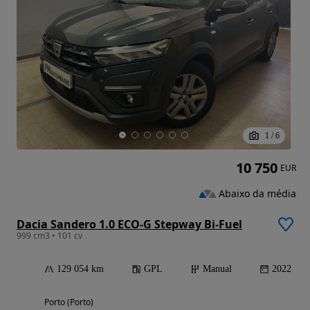
1
/
6
10 750
EUR
Abaixo da média
Dacia Sandero 1.0 ECO-G Stepway Bi-Fuel
999 cm3 • 101 cv
129 054 km
GPL
Manual
2022
Porto (Porto)