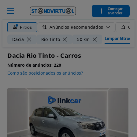
Começar
a vender
Anúncios Recomendados
Filtros
Guar
Limpar filtros
Dacia
Rio Tinto
50 km
Dacia Rio Tinto - Carros
Número de anúncios:
220
Como são posicionados os anúncios?