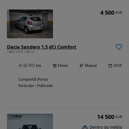
4 500
EUR
Dacia Sandero 1.5 dCi Comfort
1461 cm3 • 90 cv
62 972 km
Diesel
Manual
2018
Campanhã (Porto)
Particular • Publicado
14 500
EUR
Dentro da média