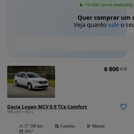
~10 000 carros avaliados
Quer comprar um c
Veja quanto
vale
o seu
6 800
EUR
Dacia Logan MCV 0.9 TCe Comfort
898 cm3 • 90 cv
57 100 km
Gasolina
Manual
2017