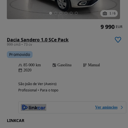
1
/
6
9 990
EUR
Dacia Sandero 1.0 SCe Pack
999 cm3 • 73 cv
Promovido
85 000 km
Gasolina
Manual
2020
São João de Ver (Aveiro)
Profissional • Para o topo
Ver anúncios
LINKCAR