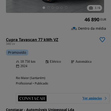
1
/
6
46 890
EUR
Dentro da média
Cupra Tavascan 77 kWh VZ
340 cv
Promovido
18 750 km
Elétrico
Automática
2024
Rio Maior (Santarém)
Profissional • Publicado
Ver anúncios
Constacar - Automóveis Unipessoal Lda