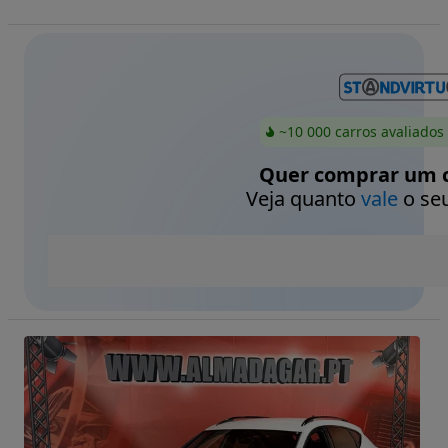
~10 000 carros avaliados
Quer comprar um c
Veja quanto
vale
o seu