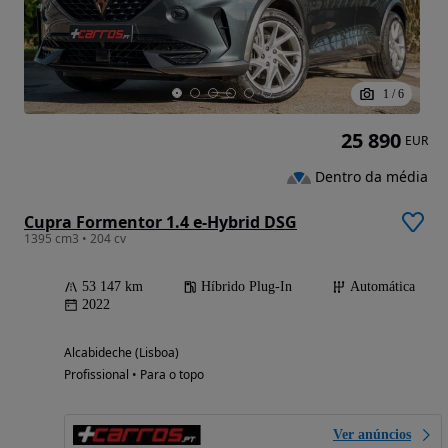
1
/
6
25 890
EUR
Dentro da média
Cupra Formentor 1.4 e-Hybrid DSG
1395 cm3 • 204 cv
53 147 km
Híbrido Plug-In
Automática
2022
Alcabideche (Lisboa)
Profissional • Para o topo
Ver anúncios