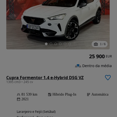
1
/
6
25 900
EUR
Dentro da média
Cupra Formentor 1.4 e-Hybrid DSG VZ
1395 cm3 • 245 cv
81 539 km
Híbrido Plug-In
Automática
2021
Laranjeiro e Feijó (Setúbal)