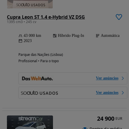
Cupra Leon ST 1.4 e-Hybrid VZ DSG
1395 cm3 • 245 cv
43 000 km
Híbrido Plug-In
Automática
2023
Parque das Nações (Lisboa)
Profissional • Para o topo
Ver anúncios
Ver anúncios
24 900
EUR
Dentro da média