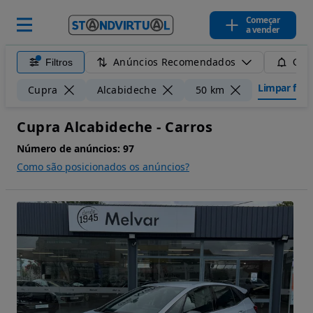
Começar
a vender
Anúncios Recomendados
Filtros
Guar
Limpar filtr
Cupra
Alcabideche
50 km
Cupra Alcabideche - Carros
Número de anúncios:
97
Como são posicionados os anúncios?