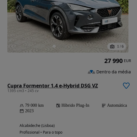
1
/
6
27 990
EUR
Dentro da média
Cupra Formentor 1.4 e-Hybrid DSG VZ
1395 cm3 • 245 cv
79 000 km
Híbrido Plug-In
Automática
2023
Alcabideche (Lisboa)
Profissional • Para o topo