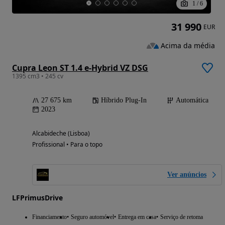
1
/
6
31 990
EUR
Acima da média
Cupra Leon ST 1.4 e-Hybrid VZ DSG
1395 cm3 • 245 cv
27 675 km
Híbrido Plug-In
Automática
2023
Alcabideche (Lisboa)
Profissional • Para o topo
Ver anúncios
LFPrimusDrive
Financiamento
Seguro automóvel
Entrega em casa
Serviço de retoma