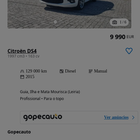
1
/
6
9 990
EUR
Citroën DS4
1997 cm3 • 163 cv
129 000 km
Diesel
Manual
2015
Guia, Ilha e Mata Mourisca (Leiria)
Profissional • Para o topo
Ver anúncios
Gopecauto