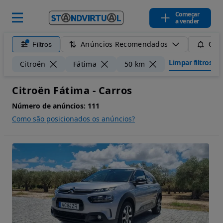
Começar
a vender
Anúncios Recomendados
Filtros
Guar
Limpar filtros
Citroën
Fátima
50 km
Citroën Fátima - Carros
Número de anúncios:
111
Como são posicionados os anúncios?