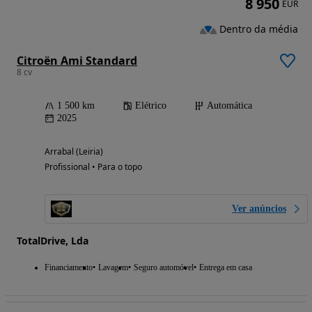
8 950
EUR
Dentro da média
Citroën Ami Standard
8 cv
1 500 km
Elétrico
Automática
2025
Arrabal (Leiria)
Profissional • Para o topo
Ver anúncios
TotalDrive, Lda
Financiamento
Lavagem
Seguro automóvel
Entrega em casa