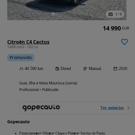
1
/
6
14 990
EUR
Citroën C4 Cactus
1499 cm3 • 102 cv
Promovido
40 500 km
Diesel
Manual
2020
Guia, Ilha e Mata Mourisca (Leiria)
Profissional • Publicado
Ver anúncios
Gopecauto
Financiamento
Oficina
Chapa e Pintura
Serviço de Pneus