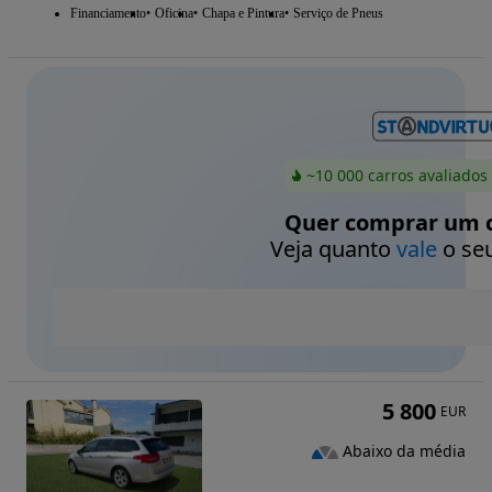
Financiamento
Oficina
Chapa e Pintura
Serviço de Pneus
~10 000 carros avaliados
Quer comprar um c
Veja quanto
vale
o seu
5 800
EUR
Abaixo da média