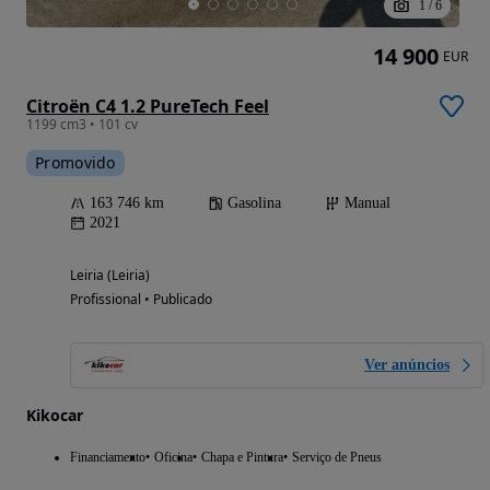
1
/
6
14 900
EUR
Citroën C4 1.2 PureTech Feel
1199 cm3 • 101 cv
Promovido
163 746 km
Gasolina
Manual
2021
Leiria (Leiria)
Profissional • Publicado
Ver anúncios
Kikocar
Financiamento
Oficina
Chapa e Pintura
Serviço de Pneus