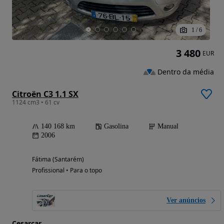
1
/
6
3 480
EUR
Dentro da média
Citroën C3 1.1 SX
1124 cm3 • 61 cv
140 168 km
Gasolina
Manual
2006
Fátima (Santarém)
Profissional • Para o topo
Ver anúncios
Cesarcar