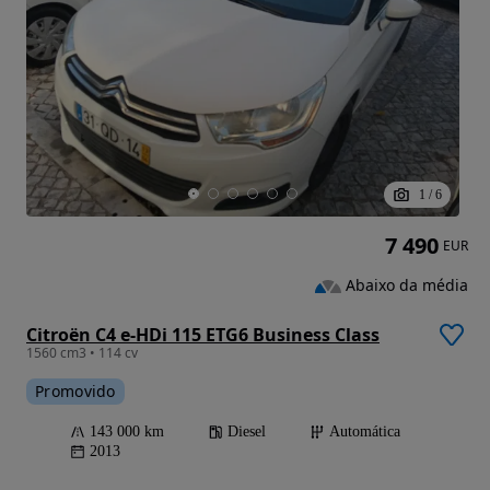
1
/
6
7 490
EUR
Abaixo da média
Citroën C4 e-HDi 115 ETG6 Business Class
1560 cm3 • 114 cv
Promovido
143 000 km
Diesel
Automática
2013