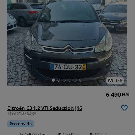
1
/
6
6 490
EUR
Citroën C3 1.2 VTi Seduction J16
1199 cm3 • 82 cv
Promovido
150 000 km
Gasolina
Manual