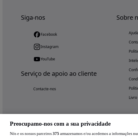
Siga-nos
Sobre 
Ajud
Facebook
Cont
Instagram
Polít
YouTube
Intel
Confi
Serviço de apoio ao cliente
Condi
Polít
Contacte-nos
Livro
Preocupamo-nos com a sua privacidade
Nós e os nossos parceiros
375
armazenamos e/ou acedemos a informações num 