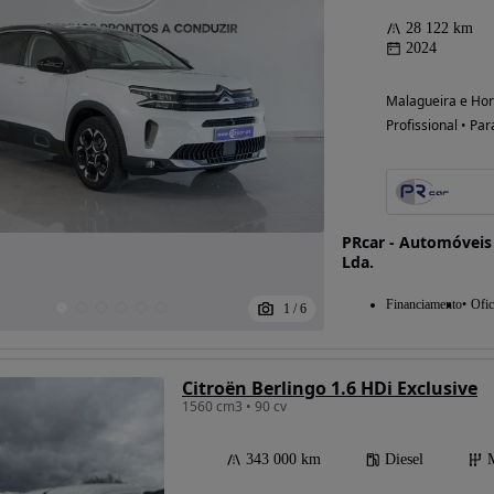
28 122 km
2024
Malagueira e Hort
Profissional • Par
PRcar - Automóveis
Lda.
Financiamento
Ofic
1
/
6
Citroën Berlingo 1.6 HDi Exclusive
1560 cm3 • 90 cv
343 000 km
Diesel