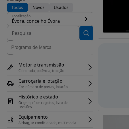
Todos
Novos
Usados
Localização
Évora, concelho Évora
Motor e transmissão
Cilindrada, potência, tracção
Carroçaria e lotação
Cor, número de portas, lotação
Histórico e estado
Origem, n˚ de registos, livro de 
revisões
Equipamento
Airbag, ar condicionado, multimedia