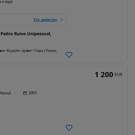
a o topo
Ver anúncios
 Pedro Ruivo Unipessoal,
ina
Repações rápidas
Chapa e Pintura
1 200
EUR
Manual
2003