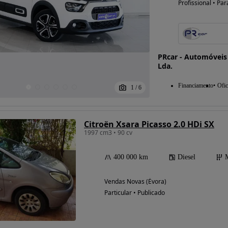
Profissional • Par
PRcar - Automóveis
Lda.
Financiamento
Ofic
1
/
6
Citroën Xsara Picasso 2.0 HDi SX
1997 cm3 • 90 cv
400 000 km
Diesel
Vendas Novas (Évora)
Particular • Publicado