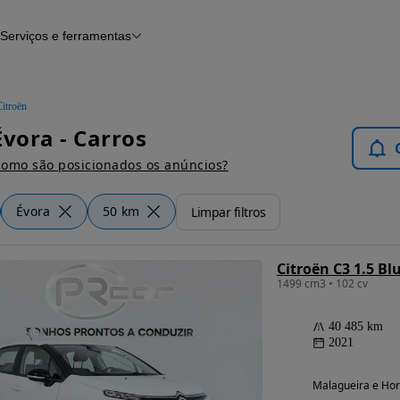
Serviços e ferramentas
Financiamento
Avaliar o meu carro
iamento
Serviço de check-up
Histórico do veículo
itroën
Notícias e artigos
Évora - Carros
omo são posicionados os anúncios?
Évora
50 km
Limpar filtros
Citroën C3 1.5 Bl
1499 cm3 • 102 cv
40 485 km
2021
Malagueira e Hort