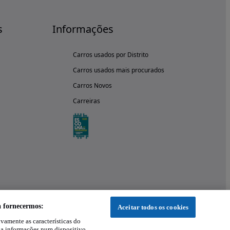
s
Informações
Carros usados por Distrito
Carros usados mais procurados
Carros Novos
Carreiras
a fornecermos:
Aceitar todos os cookies
ivamente as características do
 a informações num dispositivo.