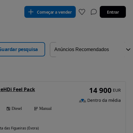
Começar a vender
Entrar
Guardar pesquisa
14 900
ueHDi Feel Pack
EUR
Dentro da média
Diesel
Manual
a das Figueiras (Évora)