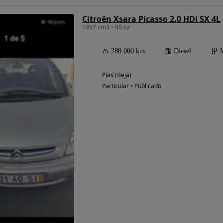
Citroën Xsara Picasso 2.0 HDi SX 4L
1997 cm3 • 90 cv
Possibilidade de
288 000 km
Diesel
financiamento
Pias (Beja)
Particular • Publicado