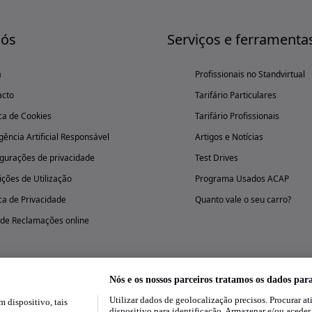
nós
Serviços e ferramenta
a
Profissionais no Standvirtual
acto
Tarifário Particulares
ica de Cookies
Tarifário Profissionais
igência Artificial Responsável
Artigos e Notícias
gurações de privacidade
Test Drives
ções de Utilização
Programa Usados ACAP
ica de Privacidade
Quanto vale o seu carro?
 de Reclamações online
Nós e os nossos parceiros tratamos os dados par
Utilizar dados de geolocalização precisos. Procurar at
dispositivo, tais
Experimenta a aplicação
dispositivo para identificação. Armazenar e/ou aceder