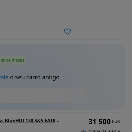
dos os meses
vale
o seu carro antigo
31 500
Citroën C5 Aircross BlueHDI 130 S&S EAT8 SHINE PACK
EUR
Acima da média