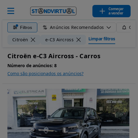
Começar
a vender
Anúncios Recomendados
Filtros
Guar
Limpar filtros
Citroën
e-C3 Aircross
Citroën e-C3 Aircross - Carros
Número de anúncios:
8
Como são posicionados os anúncios?