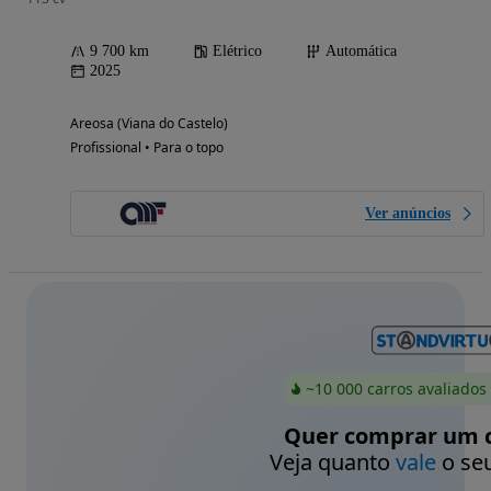
9 700 km
Elétrico
Automática
2025
Areosa (Viana do Castelo)
Profissional • Para o topo
Ver anúncios
~10 000 carros avaliados
Quer comprar um c
Veja quanto
vale
o seu