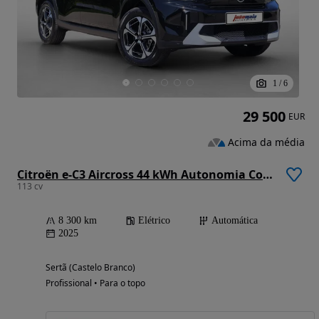
1
/
6
29 500
EUR
Acima da média
Citroën e-C3 Aircross 44 kWh Autonomia Conforto Max
113 cv
8 300 km
Elétrico
Automática
2025
Sertã (Castelo Branco)
Profissional • Para o topo