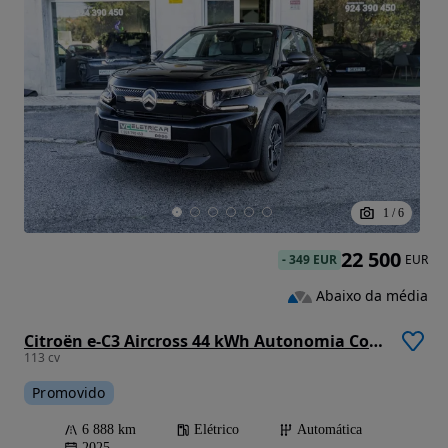
1
/
6
22 500
-
349 EUR
EUR
Abaixo da média
Citroën e-C3 Aircross 44 kWh Autonomia Conforto You
113 cv
Promovido
6 888 km
Elétrico
Automática
2025