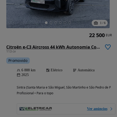
1
/
6
22 500
EUR
Citroën e-C3 Aircross 44 kWh Autonomia Conforto You
113 cv
Promovido
6 888 km
Elétrico
Automática
2025
Sintra (Santa Maria e São Miguel, São Martinho e São Pedro de Penaf
Profissional • Para o topo
Ver anúncios