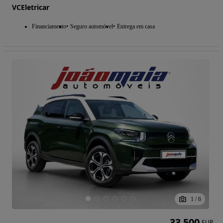
VCEletricar
Financiamento
Seguro automóvel
Entrega em casa
1
/
6
33 500
EUR