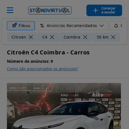
Começar
a vender
Anúncios Recomendados
Filtros
Guar
Lim
Citroën
C4
Coimbra
50 km
Citroën C4 Coimbra - Carros
Número de anúncios:
9
Como são posicionados os anúncios?