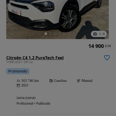
1
/
6
14 900
EUR
Citroën C4 1.2 PureTech Feel
1199 cm3 • 101 cv
Promovido
163 746 km
Gasolina
Manual
2021
Leiria (Leiria)
Profissional • Publicado