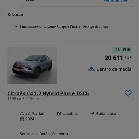
Ver anúncios
Kikocar
Financiamento
Oficina
Chapa e Pintura
Serviço de Pneus
-
281 EUR
20 611
EUR
Dentro da média
Citroën C4 1.2 Hybrid Plus e-DSC6
1199 cm3 • 136 cv
22 762 km
Gasolina
Automática
2024
Souselas e Botão (Coimbra)