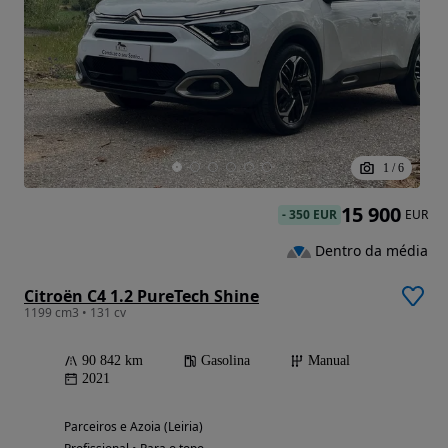
1
/
6
15 900
-
350 EUR
EUR
Dentro da média
Citroën C4 1.2 PureTech Shine
1199 cm3 • 131 cv
90 842 km
Gasolina
Manual
2021
Parceiros e Azoia (Leiria)