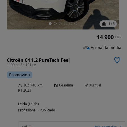
1
/
6
14 900
EUR
Acima da média
Citroën C4 1.2 PureTech Feel
1199 cm3 • 101 cv
Promovido
163 746 km
Gasolina
Manual
2021
Leiria (Leiria)
Profissional • Publicado