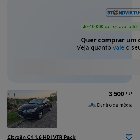
~10 000 carros avaliados
Quer comprar um c
Veja quanto
vale
o seu
3 500
EUR
Dentro da média
Citroën C4 1.6 HDi VTR Pack