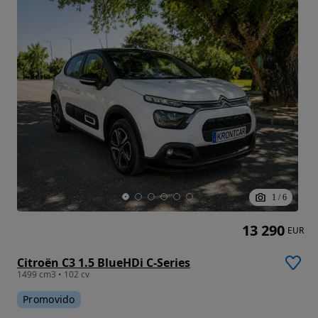
1
/
6
13 290
EUR
Citroën C3 1.5 BlueHDi C-Series
1499 cm3 • 102 cv
Promovido