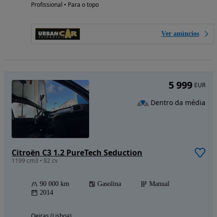
Profissional • Para o topo
Ver anúncios
5 999
EUR
Dentro da média
Citroën C3 1.2 PureTech Seduction
1199 cm3 • 82 cv
90 000 km
Gasolina
Manual
2014
Oeiras (Lisboa)