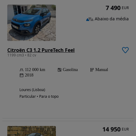
7 490
EUR
Abaixo da média
Citroën C3 1.2 PureTech Feel
1199 cm3 • 82 cv
112 000 km
Gasolina
Manual
2018
Loures (Lisboa)
Particular • Para o topo
14 950
EUR