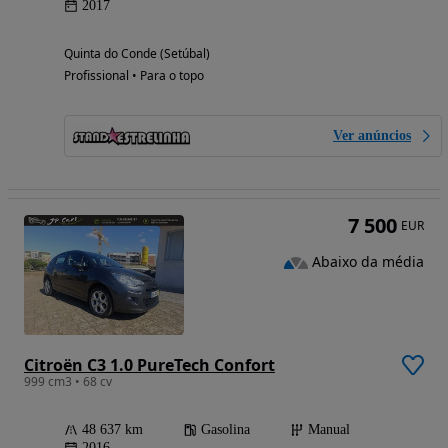
2017
Quinta do Conde (Setúbal)
Profissional • Para o topo
Ver anúncios
7 500
EUR
Abaixo da média
Citroën C3 1.0 PureTech Confort
999 cm3 • 68 cv
48 637 km
Gasolina
Manual
2016