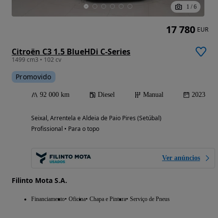
1
/
6
17 780
EUR
Citroën C3 1.5 BlueHDi C-Series
1499 cm3 • 102 cv
Promovido
92 000 km
Diesel
Manual
2023
Seixal, Arrentela e Aldeia de Paio Pires (Setúbal)
Profissional • Para o topo
Ver anúncios
Filinto Mota S.A.
Financiamento
Oficina
Chapa e Pintura
Serviço de Pneus