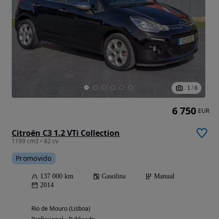
1
/
6
6 750
EUR
Citroën C3 1.2 VTi Collection
1199 cm3 • 82 cv
Promovido
137 000 km
Gasolina
Manual
2014
Rio de Mouro (Lisboa)