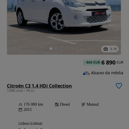
1
/
6
6 890
-
860 EUR
EUR
Abaixo da média
Citroën C3 1.4 HDi Collection
1398 cm3 • 70 cv
176 000 km
Diesel
Manual
2015
Lisboa (Lisboa)