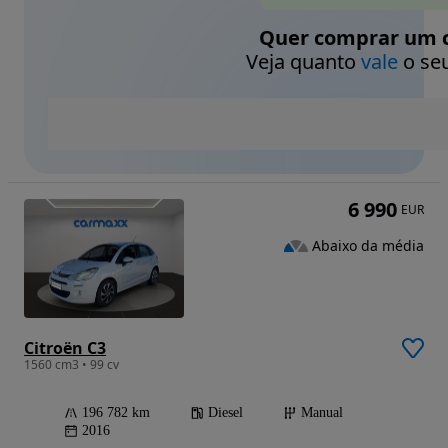
Quer comprar um c
Veja quanto
vale
o seu
6 990
EUR
Abaixo da média
Citroën C3
1560 cm3 • 99 cv
196 782 km
Diesel
Manual
2016