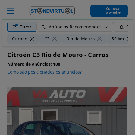
Começar
a vender
Anúncios Recomendados
Filtros
Guar
Citroën
C3
Rio de Mouro
50 km
Citroën C3 Rio de Mouro - Carros
Número de anúncios:
188
Como são posicionados os anúncios?