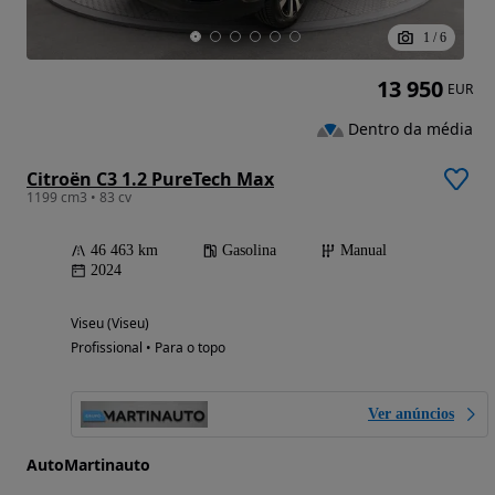
1
/
6
13 950
EUR
Dentro da média
Citroën C3 1.2 PureTech Max
1199 cm3 • 83 cv
46 463 km
Gasolina
Manual
2024
Viseu (Viseu)
Profissional • Para o topo
Ver anúncios
AutoMartinauto