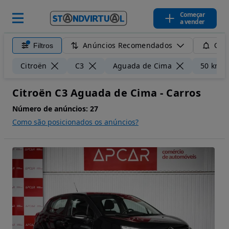
Começar
a vender
Anúncios Recomendados
Filtros
Guar
Citroën
C3
Aguada de Cima
50 km
Citroën C3 Aguada de Cima - Carros
Número de anúncios:
27
Como são posicionados os anúncios?