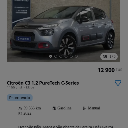
1
/
6
12 900
EUR
Citroën C3 1.2 PureTech C-Series
1199 cm3 • 83 cv
Promovido
59 566 km
Gasolina
Manual
2022
Ovar, São João, Arada e São Vicente de Pereira Jusã (Aveiro)