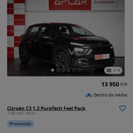
1
/
6
13 950
EUR
Dentro da média
Citroën C3 1.2 PureTech Feel Pack
1199 cm3 • 83 cv
Promovido