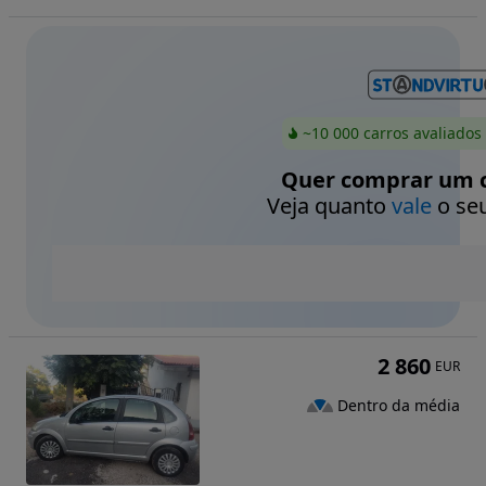
~10 000 carros avaliados
Quer comprar um c
Veja quanto
vale
o seu
2 860
EUR
Dentro da média