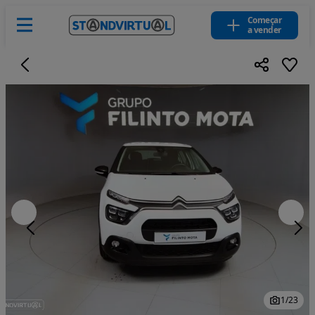
Começar
a vender
1
/
23