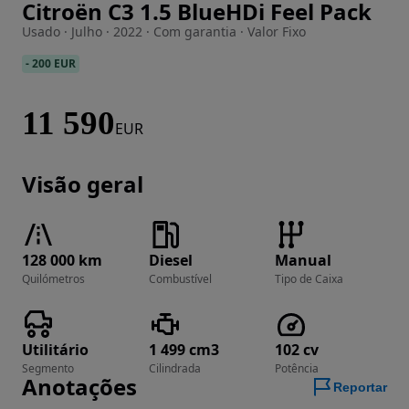
Citroën C3 1.5 BlueHDi Feel Pack
Imagem 1 de 23
Usado · Julho · 2022 · Com garantia · Valor Fixo
-
200 EUR
11 590
EUR
Visão geral
128 000 km
Diesel
Manual
Quilómetros
Combustível
Tipo de Caixa
Utilitário
1 499 cm3
102 cv
Segmento
Cilindrada
Potência
Anotações
Reportar