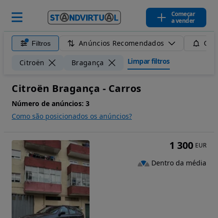
Começar
a vender
Anúncios Recomendados
Filtros
Guar
Limpar filtros
Citroën
Bragança
Citroën Bragança - Carros
Número de anúncios:
3
Como são posicionados os anúncios?
1 300
EUR
Dentro da média