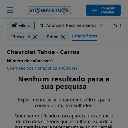
Começar
a vender
Anúncios Recomendados
Filtros
Guar
Limpar filtros
Chevrolet
Tahoe
Chevrolet Tahoe - Carros
Número de anúncios:
0
Como são posicionados os anúncios?
Nenhum resultado para a
sua pesquisa
Experimente selecionar menos filtros para
conseguir mais resultados.
Quer ser notificado caso apareça um anúncio
dentro dos critérios que escolheu? Guarde a
sua pequisa para receber um aviso por email.