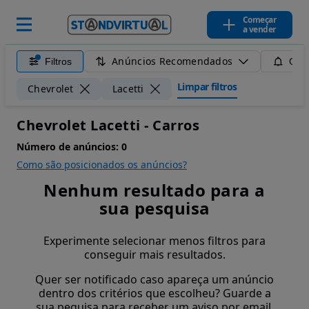
Começar
a vender
Anúncios Recomendados
Filtros
Guar
Limpar filtros
Chevrolet
Lacetti
Chevrolet Lacetti - Carros
Número de anúncios:
0
Como são posicionados os anúncios?
Nenhum resultado para a
sua pesquisa
Experimente selecionar menos filtros para
conseguir mais resultados.
Quer ser notificado caso apareça um anúncio
dentro dos critérios que escolheu? Guarde a
sua pequisa para receber um aviso por email.