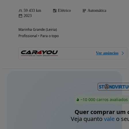
59 433 km
Elétrico
Automática
2023
Marinha Grande (Leiria)
Profissional • Para o topo
Ver anúncios
~10 000 carros avaliados
Quer comprar um c
Veja quanto
vale
o seu