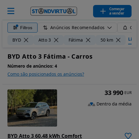
Começar
a vender
Anúncios Recomendados
Filtros
Guar
Limpa
BYD
Atto 3
Fátima
50 km
BYD Atto 3 Fátima - Carros
Número de anúncios:
4
Como são posicionados os anúncios?
33 990
EUR
Dentro da média
BYD Atto 3 60.48 kWh Comfort