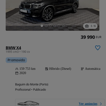
1
/
6
39 990
EUR
BMW X4
1995 cm3 • 190 cv
Promovido
159 753 km
Híbrido (Diesel)
Automática
2020
Baguim do Monte (Porto)
Profissional • Publicado
Ver anúncios