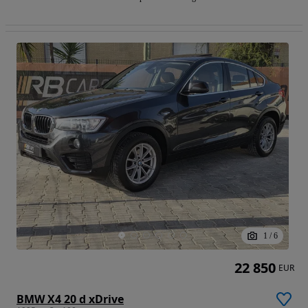
1
/
6
22 850
EUR
BMW X4 20 d xDrive