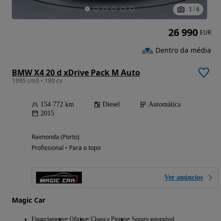
1
/
6
26 990
EUR
Dentro da média
BMW X4 20 d xDrive Pack M Auto
1995 cm3 • 190 cv
154 772 km
Diesel
Automática
2015
Raimonda (Porto)
Profissional • Para o topo
Ver anúncios
Magic Car
Financiamento
Oficina
Chapa e Pintura
Seguro automóvel