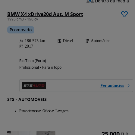
Dentro da média
BMW X4 xDrive20d Aut. M Sport
1995 cm3 • 190 cv
Promovido
186 575 km
Diesel
Automática
2017
Rio Tinto (Porto)
Profissional • Para o topo
Ver anúncios
STS - AUTOMOVEIS
Financiamento
Oficina
Lavagem
25 000
EUR