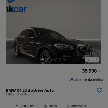
1
/
6
35 990
EUR
Dentro da média
BMW X4 20 d xDrive Auto
1995 cm3 • 190 cv
67 000 km
Diesel
Automática