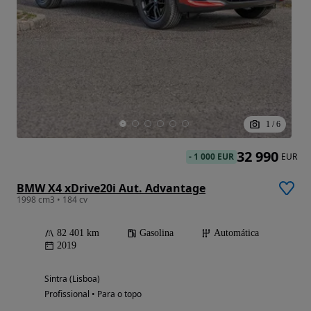
1
/
6
32 990
-
1 000 EUR
EUR
BMW X4 xDrive20i Aut. Advantage
1998 cm3 • 184 cv
82 401 km
Gasolina
Automática
2019
Sintra (Lisboa)
Profissional • Para o topo