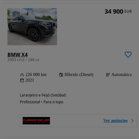
34 900
EUR
BMW X4
2993 cm3 • 286 cv
226 000 km
Híbrido (Diesel)
Automática
2021
Laranjeiro e Feijó (Setúbal)
Profissional • Para o topo
Ver anúncios