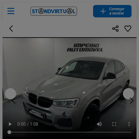
Começar
a vender