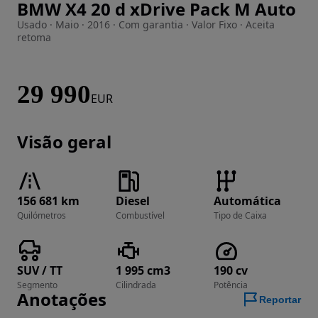
BMW X4 20 d xDrive Pack M Auto
Imagem 1 de 43
Usado · Maio · 2016 · Com garantia · Valor Fixo · Aceita
retoma
29 990
EUR
Visão geral
156 681 km
Diesel
Automática
Quilómetros
Combustível
Tipo de Caixa
SUV / TT
1 995 cm3
190 cv
Segmento
Cilindrada
Potência
Anotações
Reportar