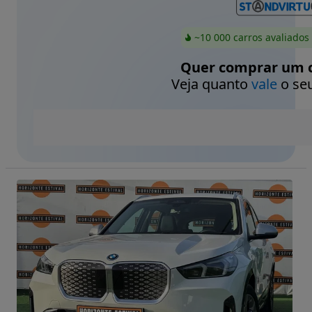
~10 000 carros avaliados
Quer comprar um c
Veja quanto
vale
o seu