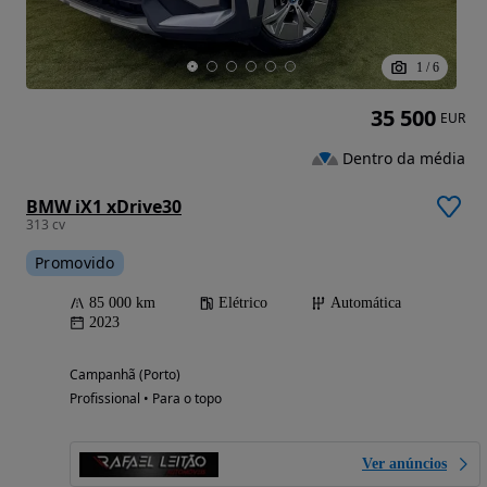
1
/
6
35 500
EUR
Dentro da média
BMW iX1 xDrive30
313 cv
Promovido
85 000 km
Elétrico
Automática
2023
Campanhã (Porto)
Profissional • Para o topo
Ver anúncios