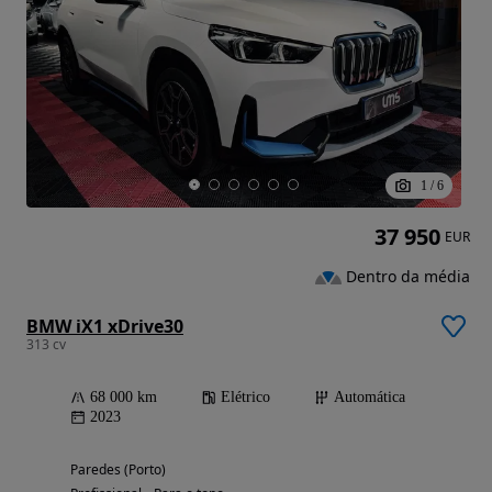
1
/
6
37 950
EUR
Dentro da média
BMW iX1 xDrive30
313 cv
68 000 km
Elétrico
Automática
2023
Paredes (Porto)