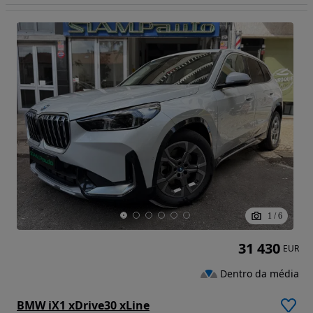
1
/
6
31 430
EUR
Dentro da média
BMW iX1 xDrive30 xLine