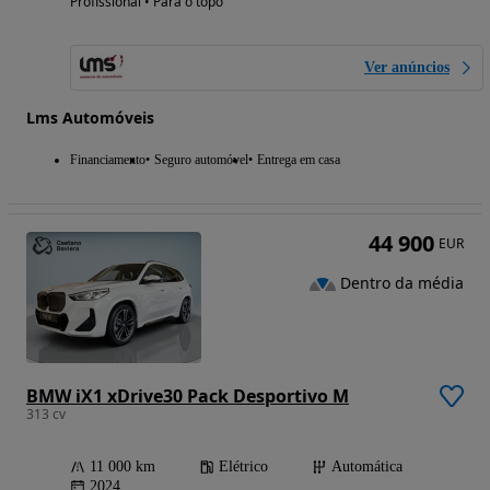
Profissional • Para o topo
Ver anúncios
Lms Automóveis
Financiamento
Seguro automóvel
Entrega em casa
44 900
EUR
Dentro da média
BMW iX1 xDrive30 Pack Desportivo M
313 cv
11 000 km
Elétrico
Automática
2024