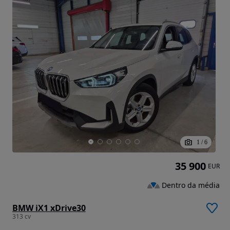
1
/
6
35 900
EUR
Dentro da média
BMW iX1 xDrive30
313 cv