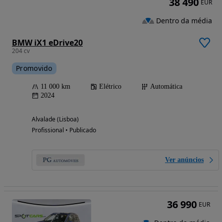
38 490
EUR
Dentro da média
BMW iX1 eDrive20
204 cv
Promovido
11 000 km
Elétrico
Automática
2024
Alvalade (Lisboa)
Profissional • Publicado
Ver anúncios
36 990
EUR