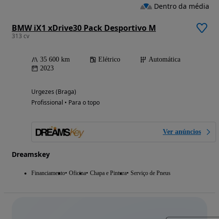
Dentro da média
BMW iX1 xDrive30 Pack Desportivo M
313 cv
35 600 km
Elétrico
Automática
2023
Urgezes (Braga)
Profissional • Para o topo
Ver anúncios
Dreamskey
Financiamento
Oficina
Chapa e Pintura
Serviço de Pneus