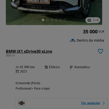
1
/
6
35 000
EUR
Dentro da média
BMW iX1 xDrive30 xLine
306 cv
81 000 km
Elétrico
Automática
2023
Ermesinde (Porto)
Profissional • Para o topo
Ver anúncios