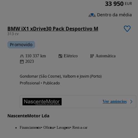
33 950
EUR
Dentro da média
BMW iX1 xDrive30 Pack Desportivo M
313 cv
Promovido
110 337 km
Elétrico
Automática
2023
Gondomar (São Cosme), Valbom e Jovim (Porto)
Profissional • Publicado
Ver anúncios
NascenteMotor Lda
Financiamento
Oficina
Lavagem
Rent-a-car