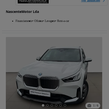
Ver anúncios
NascenteMotor Lda
Financiamento
Oficina
Lavagem
Rent-a-car
1
/
6