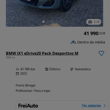
1
/
6
41 990
EUR
Dentro da média
BMW iX1 eDrive20 Pack Desportivo M
204 cv
43 580 km
Elétrico
Automática
2025
Freiriz (Braga)
Profissional • Para o topo
Ver anúncios