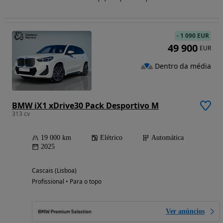
-
1 090 EUR
49 900
EUR
Dentro da média
BMW iX1 xDrive30 Pack Desportivo M
313 cv
19 000 km
Elétrico
Automática
2025
Cascais (Lisboa)
Profissional • Para o topo
Ver anúncios