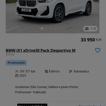
1
/
6
33 950
EUR
BMW iX1 xDrive30 Pack Desportivo M
313 cv
Promovido
110 337 km
Elétrico
Automática
2023
Gondomar (São Cosme), Valbom e Jovim (Porto)
Profissional • Publicado