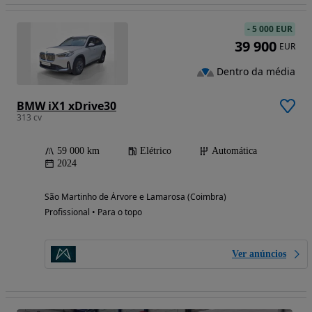
-
5 000 EUR
39 900
EUR
Dentro da média
BMW iX1 xDrive30
313 cv
59 000 km
Elétrico
Automática
2024
São Martinho de Árvore e Lamarosa (Coimbra)
Profissional • Para o topo
Ver anúncios