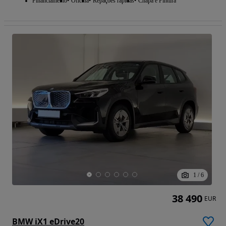
Financiamento
Oficina
Repações rápidas
Chapa e Pintura
1
/
6
38 490
EUR
BMW iX1 eDrive20