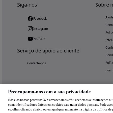
Siga-nos
Sobre 
Ajud
Facebook
Cont
Instagram
Polít
YouTube
Intel
Confi
Serviço de apoio ao cliente
Condi
Polít
Contacte-nos
Livro
Preocupamo-nos com a sua privacidade
Nós e os nossos parceiros
375
armazenamos e/ou acedemos a informações num 
como identificadores únicos em cookies para tratar dados pessoais. Pode aceit
escolhas clicando abaixo ou em qualquer momento na página da política de p