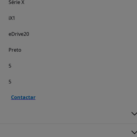
Série X
iX1
eDrive20
Preto
5
5
Contactar