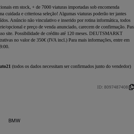
onais em stock, + de 7000 viaturas importadas sob encomenda 
ada e criteriosa seleção! Algumas viaturas poderão ter jantes 
uídos. Anúncio não vinculativo e inserido por rotina informática, todos 
rie/opcional e preço de venda anunciado, carecem de confirmação. Para
nosso site. Possibilidade de crédito até 120 meses. DEUTSMARKT 
ivas no valor de 350€ (IVA incl.) Para mais informações, entre em 
:00. 

uto21
 (todos os dados necessitam ser confirmados junto do vendedor)

ID
:
8097487408
BMW