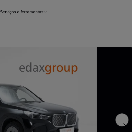
Serviços e ferramentas
Financiamento
Avaliar o meu carro
iamento
Serviço de check-up
Histórico do veículo
Notícias e artigos