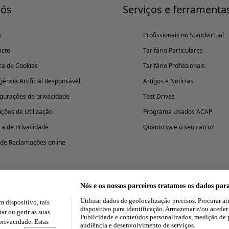
nós
Serviços e ferramenta
a
Profissionais no Standvirtual
acto
Tarifário Particulares
ica de Cookies
Tarifário Profissionais
igência Artificial Responsável
Artigos e Notícias
gurações de privacidade
Test Drives
ções de Utilização
Programa Usados ACAP
ica de Privacidade
Quanto vale o seu carro?
 de Reclamações online
Nós e os nossos parceiros tratamos os dados par
Utilizar dados de geolocalização precisos. Procurar at
dispositivo, tais
Experimenta a aplicação
dispositivo para identificação. Armazenar e/ou aceder
ar ou gerir as suas
Publicidade e conteúdos personalizados, medição de 
rivacidade. Estas
audiência e desenvolvimento de serviços.