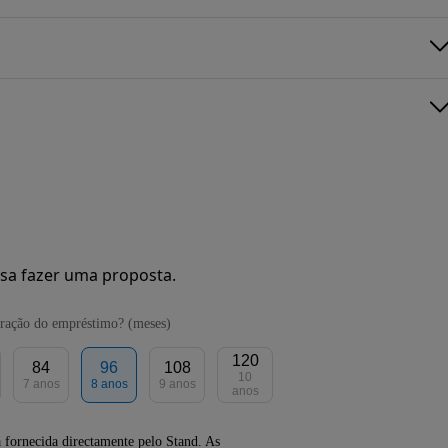
sa fazer uma proposta.
ração do empréstimo? (meses)
120
84
96
108
10
7 anos
8 anos
9 anos
anos
 fornecida directamente pelo Stand. As