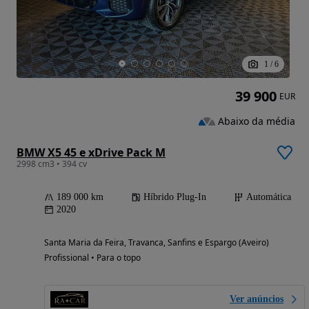
1
/
6
39 900
EUR
Abaixo da média
BMW X5 45 e xDrive Pack M
2998 cm3 • 394 cv
189 000 km
Híbrido Plug-In
Automática
2020
Santa Maria da Feira, Travanca, Sanfins e Espargo (Aveiro)
Profissional • Para o topo
Ver anúncios