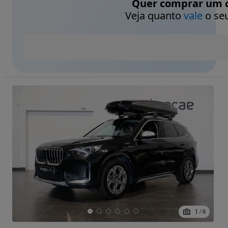
Quer comprar um c
Veja quanto
vale
o seu
1
/
6