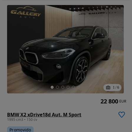
1
/
6
22 800
EUR
BMW X2 xDrive18d Aut. M Sport
1995 cm3 • 150 cv
Promovido