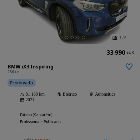
1
/
6
33 990
EUR
BMW iX3 Inspiring
286 cv
Promovido
81 188 km
Elétrico
Automática
2021
Fátima (Santarém)
Profissional • Publicado