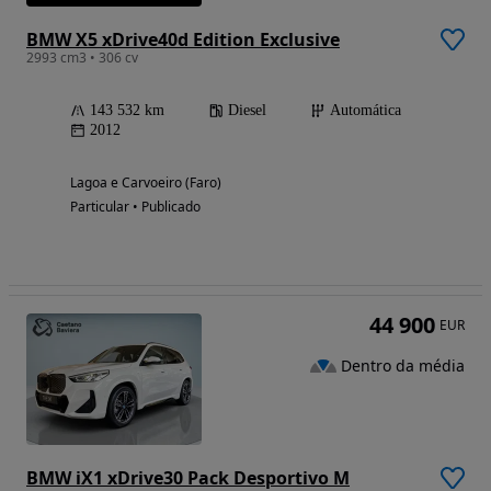
BMW X5 xDrive40d Edition Exclusive
2993 cm3 • 306 cv
143 532 km
Diesel
Automática
2012
Lagoa e Carvoeiro (Faro)
Particular • Publicado
44 900
EUR
Dentro da média
BMW iX1 xDrive30 Pack Desportivo M