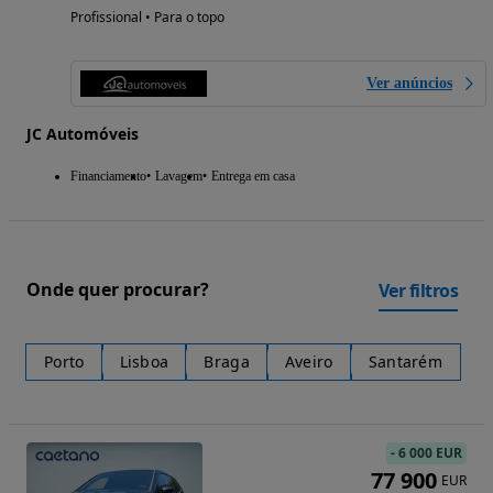
Profissional • Para o topo
Ver anúncios
JC Automóveis
Financiamento
Lavagem
Entrega em casa
Onde quer procurar?
Ver filtros
Porto
Lisboa
Braga
Aveiro
Santarém
-
6 000 EUR
77 900
EUR