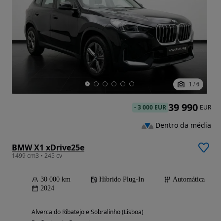
1
/
6
39 990
-
3 000 EUR
EUR
Dentro da média
BMW X1 xDrive25e
1499 cm3 • 245 cv
30 000 km
Híbrido Plug-In
Automática
2024
Alverca do Ribatejo e Sobralinho (Lisboa)