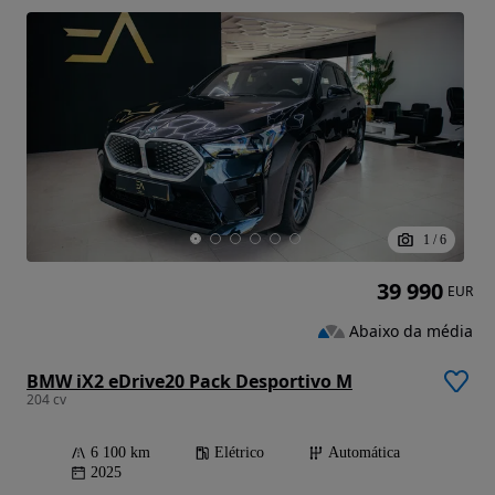
1
/
6
39 990
EUR
Abaixo da média
BMW iX2 eDrive20 Pack Desportivo M
204 cv
6 100 km
Elétrico
Automática
2025