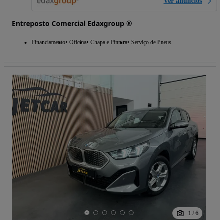
Ver anúncios
Entreposto Comercial Edaxgroup ®
Financiamento
Oficina
Chapa e Pintura
Serviço de Pneus
1
/
6