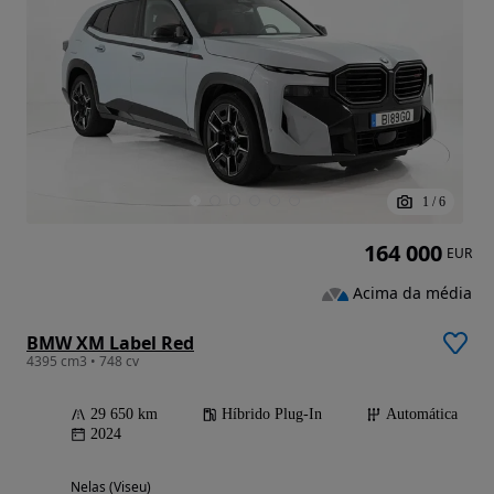
1
/
6
164 000
EUR
Acima da média
BMW XM Label Red
4395 cm3 • 748 cv
29 650 km
Híbrido Plug-In
Automática
2024
Nelas (Viseu)