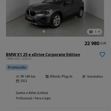
1
/
6
22 980
EUR
BMW X1 25 e xDrive Corporate Edition
1499 cm3 • 220 cv
Promovido
98 548 km
Híbrido Plug-In
Automática
2021
Queluz e Belas (Lisboa)
Profissional • Para o topo