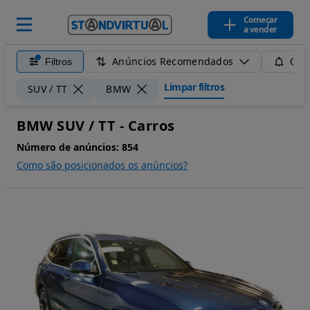
Começar
a vender
Anúncios Recomendados
Filtros
Guar
Limpar filtros
SUV / TT
BMW
BMW SUV / TT - Carros
Número de anúncios:
854
Como são posicionados os anúncios?