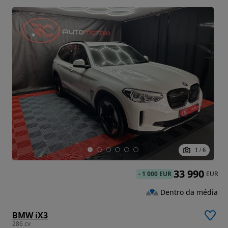
1
/
6
33 990
-
1 000 EUR
EUR
Dentro da média
BMW iX3
286 cv