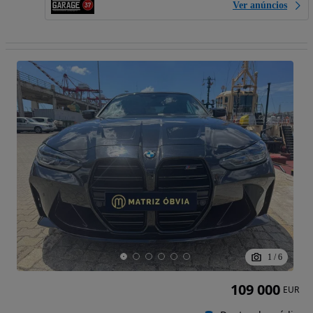
Ver anúncios
1
/
6
109 000
EUR