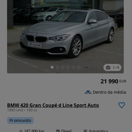
1
/
6
21 990
EUR
Dentro da média
BMW 420 Gran Coupé d Line Sport Auto
1995 cm3 • 190 cv
Promovido
187 800 km
Diesel
Automática