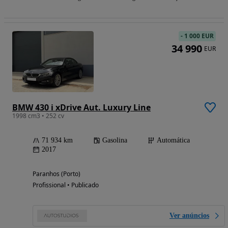
-
1 000 EUR
34 990
EUR
BMW 430 i xDrive Aut. Luxury Line
1998 cm3 • 252 cv
71 934 km
Gasolina
Automática
2017
Paranhos (Porto)
Profissional • Publicado
Ver anúncios