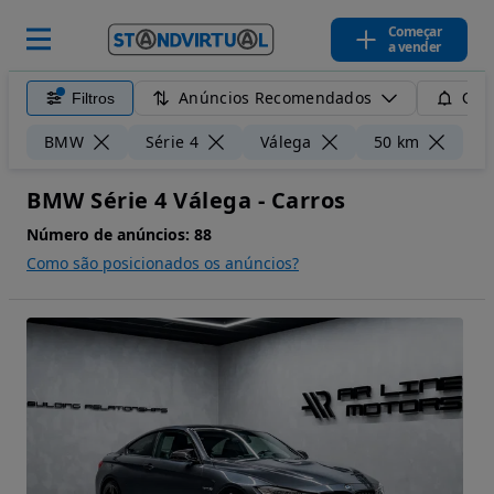
Começar
a vender
Anúncios Recomendados
Filtros
Guar
Lim
BMW
Série 4
Válega
50 km
BMW Série 4 Válega - Carros
Número de anúncios:
88
Como são posicionados os anúncios?