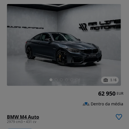
1
/
6
62 950
EUR
Dentro da média
BMW M4 Auto
2979 cm3 • 431 cv