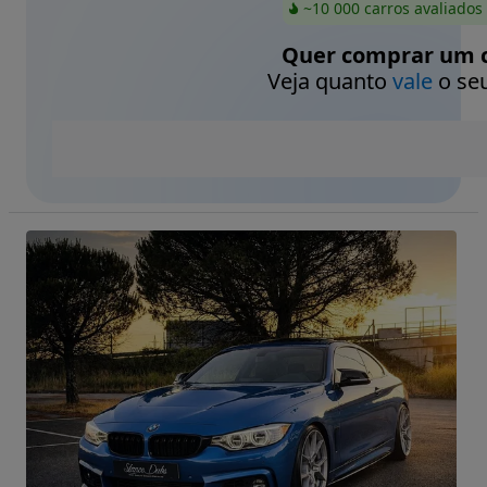
~10 000 carros avaliados
Quer comprar um c
Veja quanto
vale
o seu