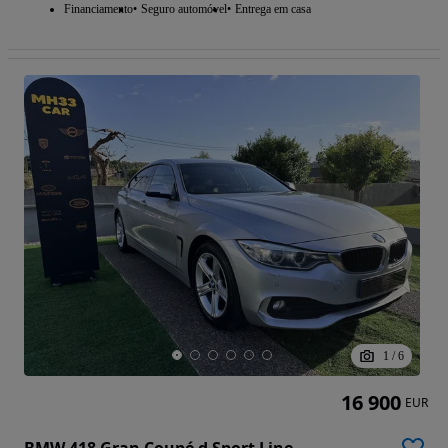
Financiamento
Seguro automóvel
Entrega em casa
1
/
6
16 900
EUR
BMW 418 Gran Coupé d Sport Line