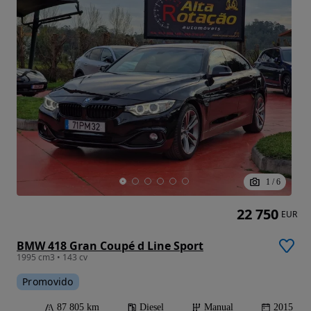
1
/
6
22 750
EUR
BMW 418 Gran Coupé d Line Sport
1995 cm3 • 143 cv
Promovido
87 805 km
Diesel
Manual
2015