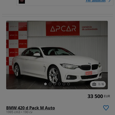
Ver anúncios
1
/
6
33 500
EUR
BMW 420 d Pack M Auto
1995 cm3 • 190 cv