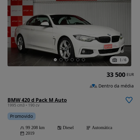
1
/
6
33 500
EUR
Dentro da média
BMW 420 d Pack M Auto
1995 cm3 • 190 cv
Promovido
99 208 km
Diesel
Automática
2019