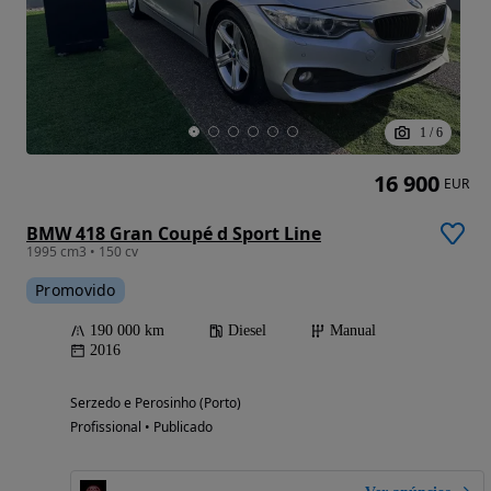
1
/
6
16 900
EUR
BMW 418 Gran Coupé d Sport Line
1995 cm3 • 150 cv
Promovido
190 000 km
Diesel
Manual
2016
Serzedo e Perosinho (Porto)
Profissional • Publicado