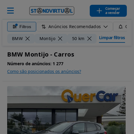
Começar
a vender
Anúncios Recomendados
Filtros
Guar
Limpar filtros
BMW
Montijo
50 km
BMW Montijo - Carros
Número de anúncios:
1 277
Como são posicionados os anúncios?