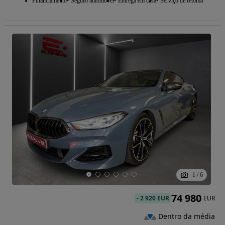
Financiamento
Seguro automóvel
Entrega em casa
Serviço de retoma
1
/
6
74 980
-
2 920 EUR
EUR
Dentro da média