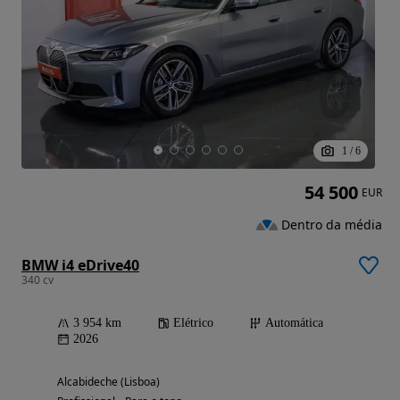
1
/
6
54 500
EUR
Dentro da média
BMW i4 eDrive40
340 cv
3 954 km
Elétrico
Automática
2026
Alcabideche (Lisboa)