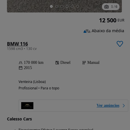
1
/
6
12 500
EUR
Abaixo da média
BMW 116
1598 cm3 • 130 cv
170 000 km
Diesel
Manual
2015
Venteira (Lisboa)
Profissional • Para o topo
Ver anúncios
Calesso Cars
Financiamento
Oficina
Lavagem
Seguro automóvel