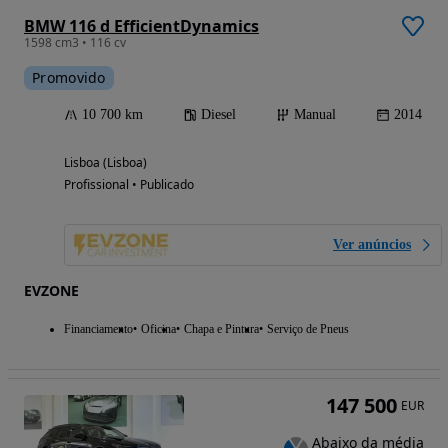
BMW 116 d EfficientDynamics
1598 cm3 • 116 cv
Promovido
10 700 km
Diesel
Manual
2014
Lisboa (Lisboa)
Profissional • Publicado
Ver anúncios
EVZONE
Financiamento
Oficina
Chapa e Pintura
Serviço de Pneus
147 500
EUR
Abaixo da média