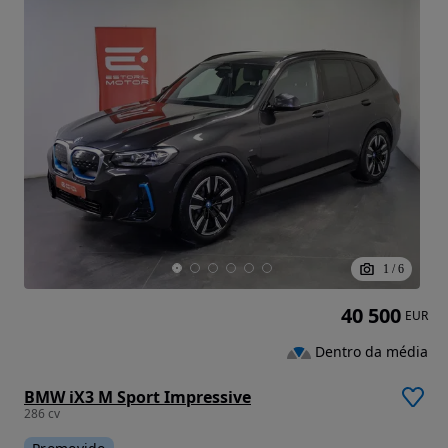
1
/
6
40 500
EUR
Dentro da média
BMW iX3 M Sport Impressive
286 cv