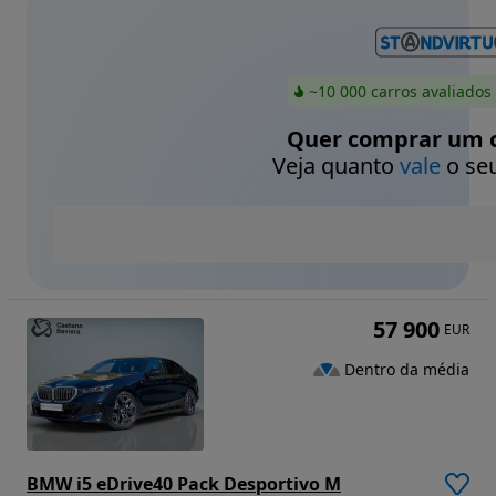
~10 000 carros avaliados
Quer comprar um c
Veja quanto
vale
o seu
57 900
EUR
Dentro da média
BMW i5 eDrive40 Pack Desportivo M