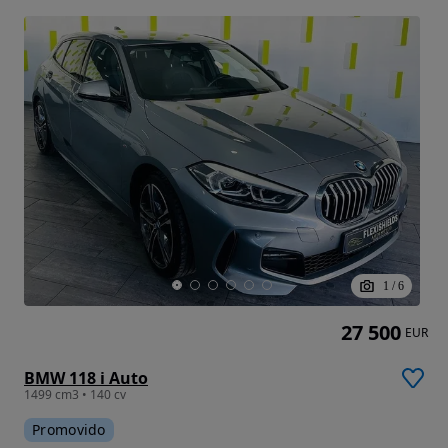
1
/
6
27 500
EUR
BMW 118 i Auto
1499 cm3 • 140 cv
Promovido