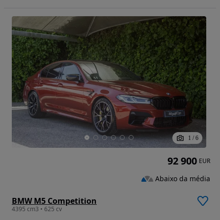
1
/
6
92 900
EUR
Abaixo da média
BMW M5 Competition
4395 cm3 • 625 cv