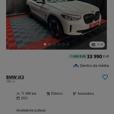
1
/
6
33 990
-
1 000 EUR
EUR
Dentro da média
BMW iX3
286 cv
71 000 km
Elétrico
Automática
2021
Alcabideche (Lisboa)