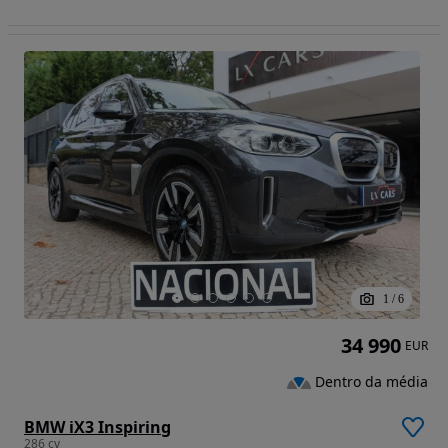
1
/
6
34 990
EUR
Dentro da média
BMW iX3 Inspiring
286 cv