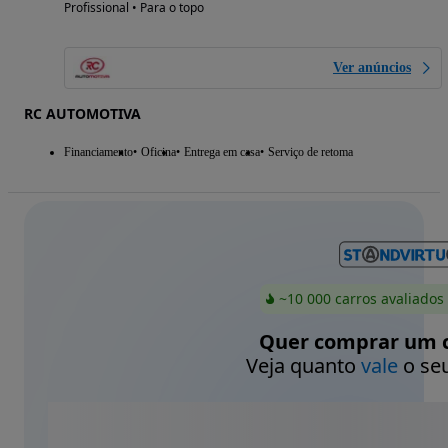
Profissional • Para o topo
Ver anúncios
RC AUTOMOTIVA
Financiamento
Oficina
Entrega em casa
Serviço de retoma
~10 000 carros avaliados
Quer comprar um c
Veja quanto
vale
o seu