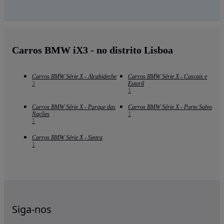
Carros BMW iX3 - no distrito Lisboa
Carros BMW Série X - Alcabideche
Carros BMW Série X - Cascais e
3
Estoril
1
Carros BMW Série X - Parque das
Carros BMW Série X - Porto Salvo
Nações
1
1
Carros BMW Série X - Sintra
1
Siga-nos