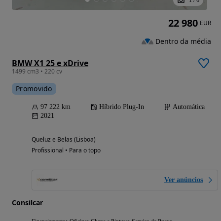
1
/
6
22 980
EUR
Dentro da média
BMW X1 25 e xDrive
1499 cm3 • 220 cv
Promovido
97 222 km
Híbrido Plug-In
Automática
2021
Queluz e Belas (Lisboa)
Profissional • Para o topo
Ver anúncios
Consilcar