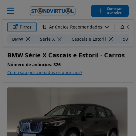
Começar
a vender
Anúncios Recomendados
Filtros
Guar
BMW
Série X
Cascais e Estoril
50 km
BMW Série X Cascais e Estoril - Carros
Número de anúncios:
326
Como são posicionados os anúncios?