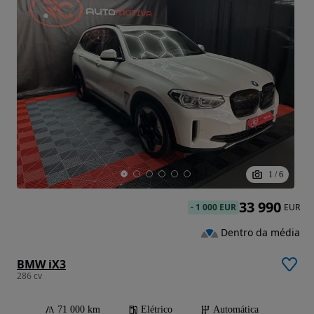
1
/
6
33 990
-
1 000 EUR
EUR
Dentro da média
BMW iX3
286 cv
71 000 km
Elétrico
Automática