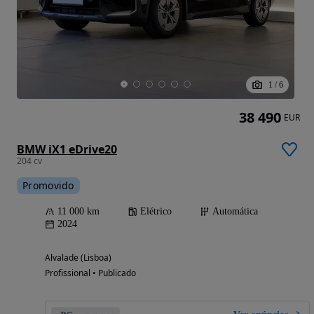
1
/
6
38 490
EUR
BMW iX1 eDrive20
204 cv
Promovido
11 000 km
Elétrico
Automática
2024
Alvalade (Lisboa)
Profissional • Publicado