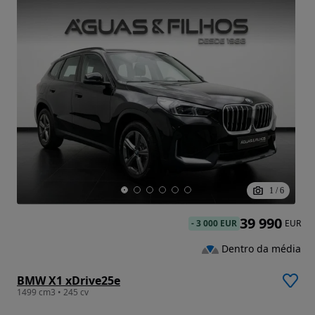
1
/
6
39 990
-
3 000 EUR
EUR
Dentro da média
BMW X1 xDrive25e
1499 cm3 • 245 cv