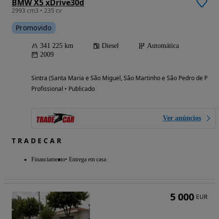
BMW X5 xDrive30d
2993 cm3 • 235 cv
Promovido
341 225 km
Diesel
Automática
2009
Sintra (Santa Maria e São Miguel, São Martinho e São Pedro de Penaf
Profissional • Publicado
Ver anúncios
T R A D E C A R
Financiamento
Entrega em casa
5 000
EUR