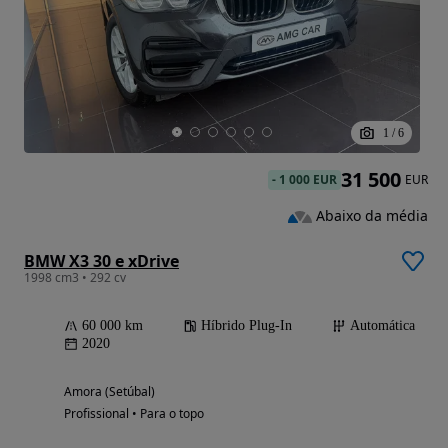
1
/
6
31 500
-
1 000 EUR
EUR
Abaixo da média
BMW X3 30 e xDrive
1998 cm3 • 292 cv
60 000 km
Híbrido Plug-In
Automática
2020
Amora (Setúbal)
Profissional • Para o topo