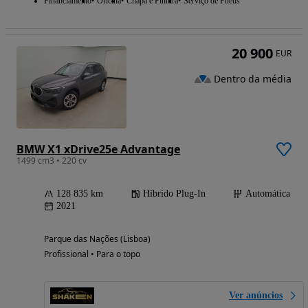
Financiamento
Oficina
Chapa e Pintura
Serviço de Pneus
20 900
EUR
Dentro da média
BMW X1 xDrive25e Advantage
1499 cm3 • 220 cv
128 835 km
Híbrido Plug-In
Automática
2021
Parque das Nações (Lisboa)
Profissional • Para o topo
Ver anúncios