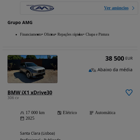
Ver anúncios
Grupo AMG
Financiamento
Oficina
Repações rápidas
Chapa e Pintura
38 500
EUR
Abaixo da média
BMW iX1 xDrive30
306 cv
17 000 km
Elétrico
Automática
2025
Santa Clara (Lisboa)