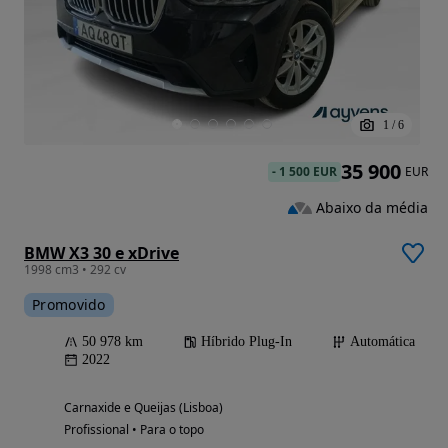
1
/
6
35 900
-
1 500 EUR
EUR
Abaixo da média
BMW X3 30 e xDrive
1998 cm3 • 292 cv
Promovido
50 978 km
Híbrido Plug-In
Automática
2022
Carnaxide e Queijas (Lisboa)
Profissional • Para o topo