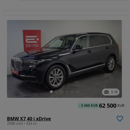
1
/
6
62 500
-
3 400 EUR
EUR
BMW X7 40 i xDrive
2998 cm3 • 333 cv