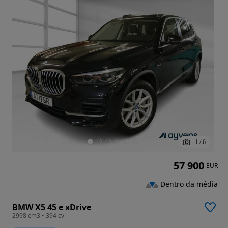
1
/
6
57 900
EUR
Dentro da média
BMW X5 45 e xDrive
2998 cm3 • 394 cv