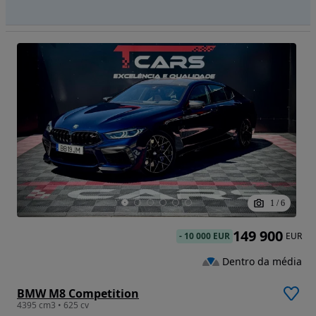
1
/
6
149 900
-
10 000 EUR
EUR
Dentro da média
BMW M8 Competition
4395 cm3 • 625 cv