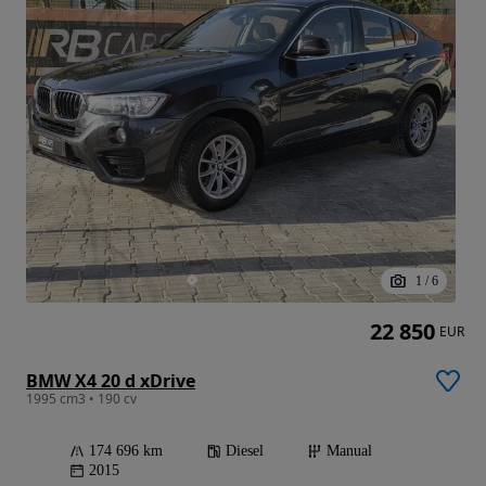
1
/
6
22 850
EUR
BMW X4 20 d xDrive
1995 cm3 • 190 cv
174 696 km
Diesel
Manual
2015