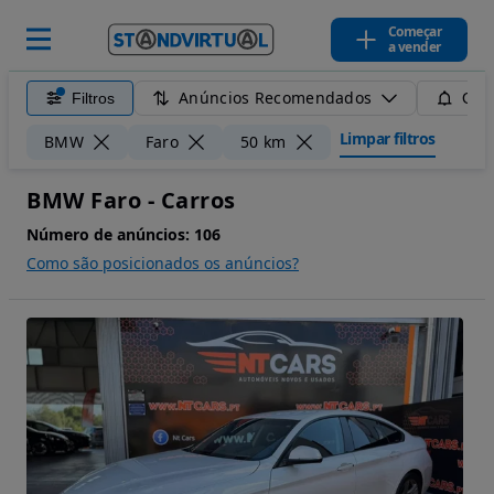
Começar
a vender
Anúncios Recomendados
Filtros
Guar
Limpar filtros
BMW
Faro
50 km
BMW Faro - Carros
Número de anúncios:
106
Como são posicionados os anúncios?