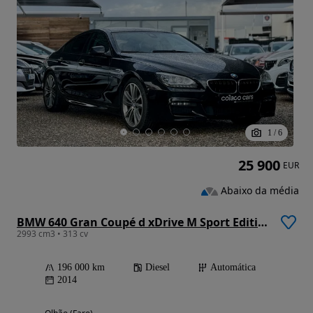
1
/
6
25 900
EUR
Abaixo da média
BMW 640 Gran Coupé d xDrive M Sport Edition
2993 cm3 • 313 cv
196 000 km
Diesel
Automática
2014