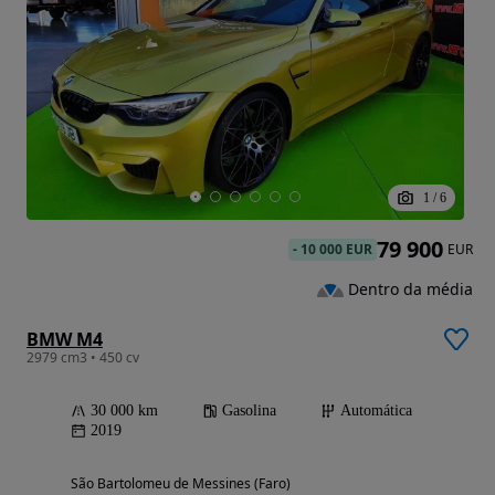
1
/
6
79 900
-
10 000 EUR
EUR
Dentro da média
BMW M4
2979 cm3 • 450 cv
30 000 km
Gasolina
Automática
2019
São Bartolomeu de Messines (Faro)