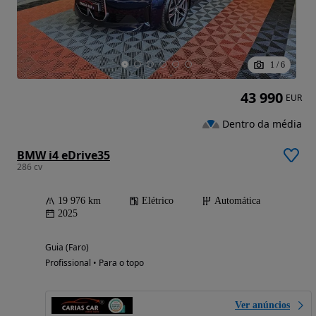
1
/
6
43 990
EUR
Dentro da média
BMW i4 eDrive35
286 cv
19 976 km
Elétrico
Automática
2025
Guia (Faro)
Profissional • Para o topo
Ver anúncios