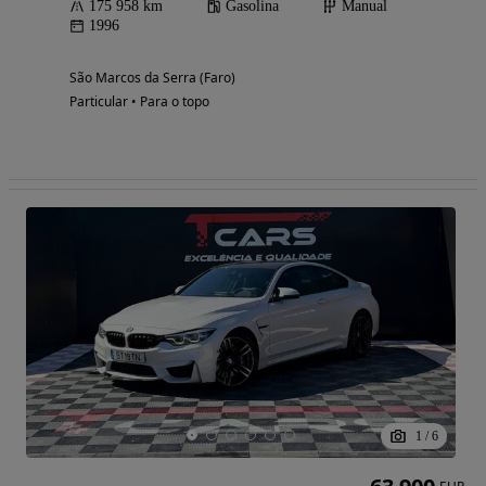
175 958 km
Gasolina
Manual
1996
São Marcos da Serra (Faro)
Particular • Para o topo
1
/
6