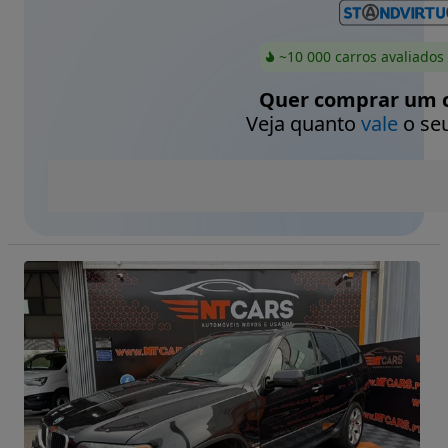
~10 000 carros avaliados
Quer comprar um c
Veja quanto
vale
o seu