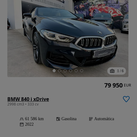
1
/
6
79 950
EUR
BMW 840 i xDrive
2998 cm3 • 333 cv
61 586 km
Gasolina
Automática
2022