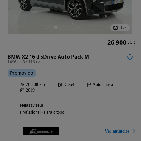
1
/
6
26 900
EUR
BMW X2 16 d sDrive Auto Pack M
1496 cm3 • 116 cv
Promovido
76 200 km
Diesel
Automática
2019
Nelas (Viseu)
Profissional • Para o topo
Ver anúncios