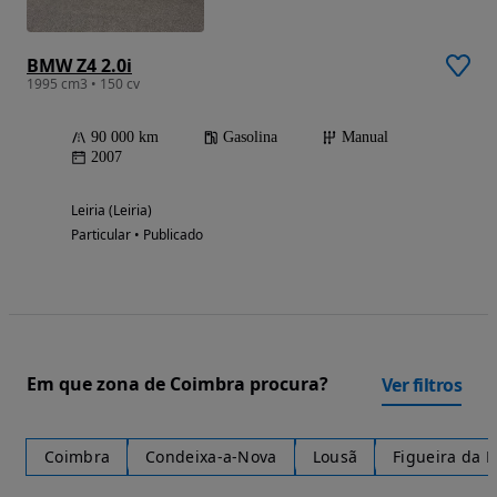
BMW Z4 2.0i
1995 cm3 • 150 cv
90 000 km
Gasolina
Manual
2007
Leiria (Leiria)
Particular • Publicado
Em que zona de Coimbra procura?
Ver filtros
Coimbra
Condeixa-a-Nova
Lousã
Figueira da F