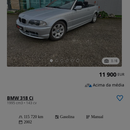
1
/
6
11 900
EUR
Acima da média
BMW 318 Ci
1995 cm3 • 143 cv
115 720 km
Gasolina
Manual
2002