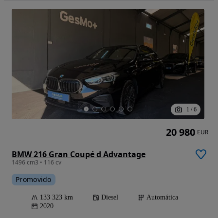
1
/
6
20 980
EUR
BMW 216 Gran Coupé d Advantage
1496 cm3 • 116 cv
Promovido
133 323 km
Diesel
Automática
2020