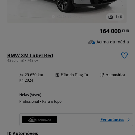
1
/
6
164 000
EUR
Acima da média
BMW XM Label Red
4395 cm3 • 748 cv
29 650 km
Híbrido Plug-In
Automática
2024
Nelas (Viseu)
Profissional • Para o topo
Ver anúncios
JC Automóveis