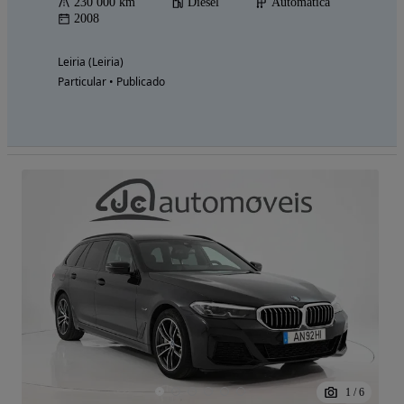
230 000 km
Diesel
Automática
2008
Leiria (Leiria)
Particular • Publicado
1
/
6