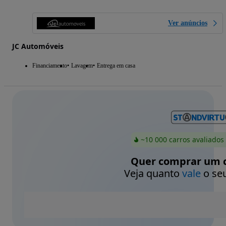
Ver anúncios
JC Automóveis
Financiamento
Lavagem
Entrega em casa
~10 000 carros avaliados
Quer comprar um c
Veja quanto
vale
o seu