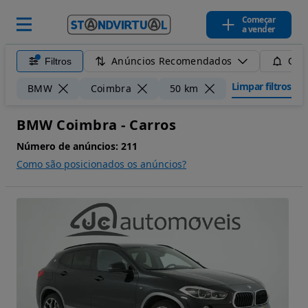
Começar
a vender
Anúncios Recomendados
Filtros
Guar
Limpar filtros
BMW
Coimbra
50 km
BMW Coimbra - Carros
Número de anúncios:
211
Como são posicionados os anúncios?