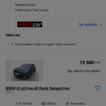
Pombal (Leiria)
Profissional • Para o topo
Ver anúncios
RMGCAR
Financiamento
Oficina
Lavagem
Seguro automóvel
73 900
EUR
Dentro da média
BMW iX xDrive 45 Pack Desportivo
408 cv
8 500 km
Elétrico
Automática