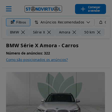
Começar
a vender
Anúncios Recomendados
Filtros
Guar
Lim
BMW
Série X
Amora
50 km
BMW Série X Amora - Carros
Número de anúncios:
322
Como são posicionados os anúncios?