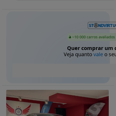
~10 000 carros avaliados
Quer comprar um c
Veja quanto
vale
o seu