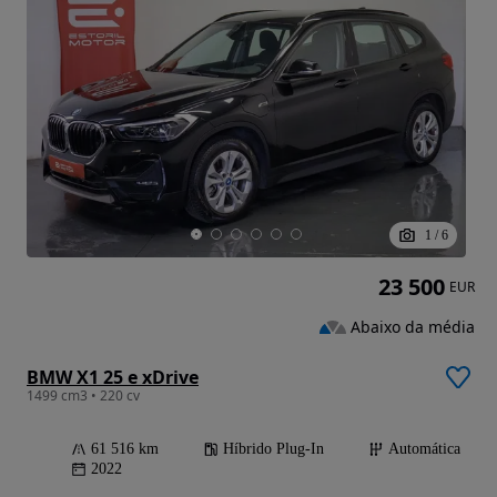
1
/
6
23 500
EUR
Abaixo da média
BMW X1 25 e xDrive
1499 cm3 • 220 cv
61 516 km
Híbrido Plug-In
Automática
2022