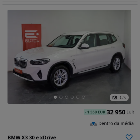
1
/
6
32 950
-
1 550 EUR
EUR
Dentro da média
BMW X3 30 e xDrive