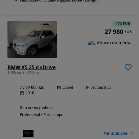
Financiamento
Oficina
Repações rápidas
Lavagem
-
970 EUR
27 980
EUR
Abaixo da média
BMW X5 25 d sDrive
1995 cm3 • 218 cv
99 886 km
Diesel
Automática
2016
Barcarena (Lisboa)
Profissional • Para o topo
Ver anúncios