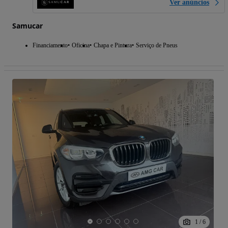
Ver anúncios
Samucar
Financiamento
Oficina
Chapa e Pintura
Serviço de Pneus
1
/
6