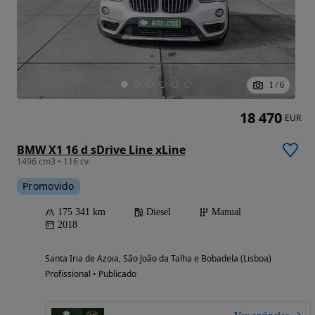
1
/
6
18 470
EUR
BMW X1 16 d sDrive Line xLine
1496 cm3 • 116 cv
Promovido
175 341 km
Diesel
Manual
2018
Santa Iria de Azoia, São João da Talha e Bobadela (Lisboa)
Profissional • Publicado