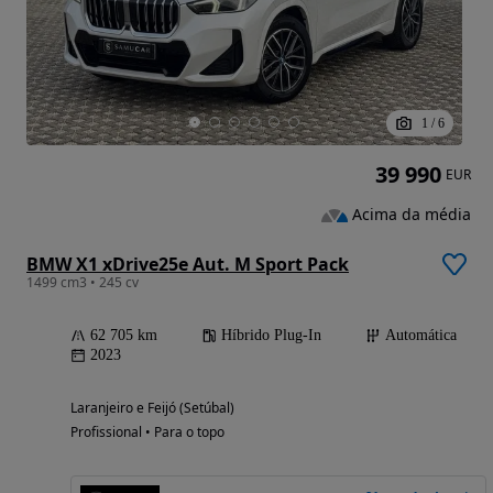
1
/
6
39 990
EUR
Acima da média
BMW X1 xDrive25e Aut. M Sport Pack
1499 cm3 • 245 cv
62 705 km
Híbrido Plug-In
Automática
2023
Laranjeiro e Feijó (Setúbal)
Profissional • Para o topo