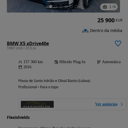
1
/
6
25 900
EUR
Dentro da média
BMW X5 xDrive40e
1997 cm3 • 313 cv
157 360 km
Híbrido Plug-In
Automática
2016
Póvoa de Santo Adrião e Olival Basto (Lisboa)
Profissional • Para o topo
Ver anúncios
Flexishields