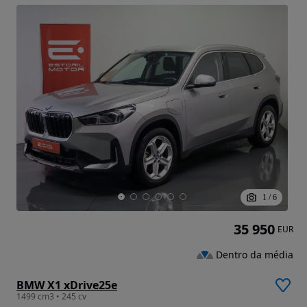
1
/
6
35 950
EUR
Dentro da média
BMW X1 xDrive25e
1499 cm3 • 245 cv