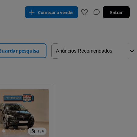
Começar a vender
Entrar
Guardar pesquisa
1
/
6