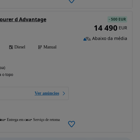
Tourer d Advantage
-
500 EUR
14 490
EUR
Abaixo da média
Diesel
Manual
oa)
a o topo
Ver anúncios
ina
Entrega em casa
Serviço de retoma