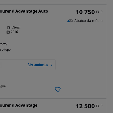
10 750
Tourer d Advantage Auto
EUR
Abaixo da média
Diesel
2016
Porto)
a o topo
Ver anúncios
agem
12 500
Tourer d Advantage
EUR