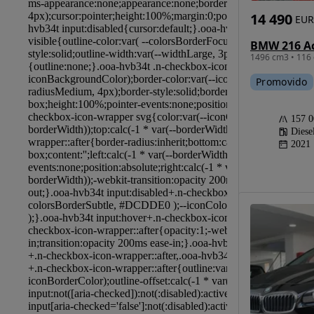
14 490
EUR
1496 cm3 • 116 
Promovido
157 
Diese
2021