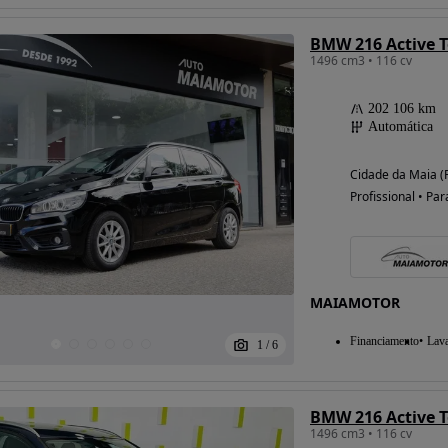
BMW 216 Active 
1496 cm3 • 116 cv
202 106 km
Automática
Cidade da Maia (
Profissional • Par
MAIAMOTOR
Financiamento
Lav
1
/
6
BMW 216 Active 
1496 cm3 • 116 cv