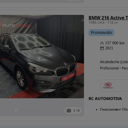
BMW 216 Active 
1496 cm3 • 116 cv
Promovido
157 000 km
2021
Alcabideche (Lisb
Profissional • Par
RC AUTOMOTIVA
Financiamento
Ofic
1
/
6