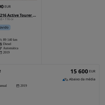
90
EUR
BMW 216 Active Tourer d Line Sport Auto
3 • 116 cv
ovido
89 140 km
Diesel
Automática
2019
15 600
e
EUR
Abaixo da média
anual
2019