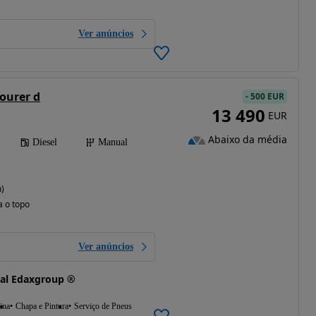
Ver anúncios
ourer d
-
500 EUR
13 490
EUR
Abaixo da média
Diesel
Manual
)
a o topo
Ver anúncios
al Edaxgroup ®
ina
Chapa e Pintura
Serviço de Pneus