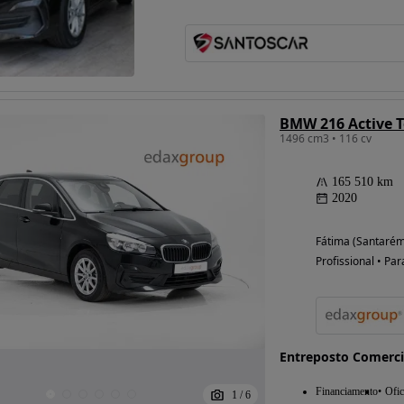
Possibilidade de
financiamento
BMW 216 Active T
1496 cm3 • 116 cv
165 510 km
2020
Fátima (Santarém
Profissional • Par
Entreposto Comerci
Financiamento
Ofic
1
/
6