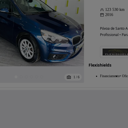
123 530 km
2016
Póvoa de Santo Ad
Profissional • Par
Flexishields
Financiamento
Ofic
1
/
6