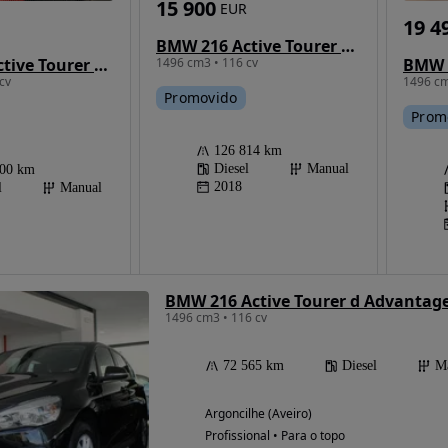
15 900
EUR
19 4
BMW 216 Active Tourer d Advantage
BMW 216 Active Tourer d Advantage
1496 cm3 • 116 cv
cv
1496 cm
Promovido
Prom
126 814 km
Diesel
Manual
000 km
2018
l
Manual
BMW 216 Active Tourer d Advantag
1496 cm3 • 116 cv
72 565 km
Diesel
M
Argoncilhe (Aveiro)
Profissional • Para o topo