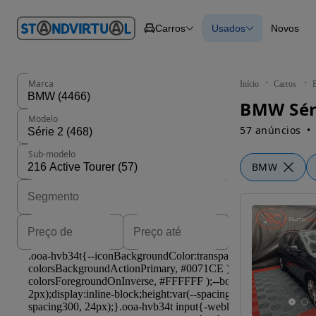
O nº 1
Carros
Usados
Novos
em
Carros
Carros
Comerciais
Todos os carros
Motos
Carros elétricos
Barcos
Carros com financ
Autocaravanas
Novos
Marca
Início
Carros
Pesados
BMW Séri
Modelo
57 anúncios
Sub-modelo
BMW