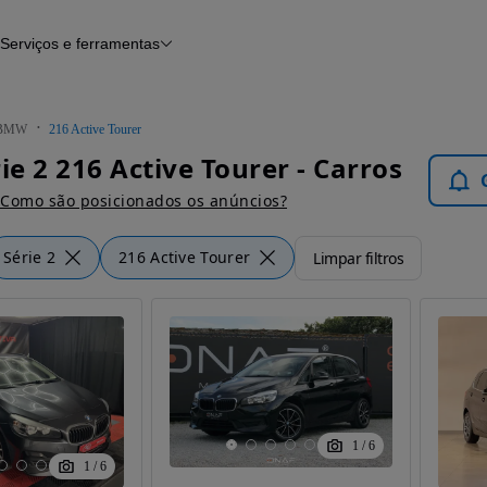
Serviços e ferramentas
Financiamento
Avaliar o meu carro
iamento
Serviço de check-up
Histórico do veículo
BMW
216 Active Tourer
Notícias e artigos
e 2 216 Active Tourer - Carros
Como são posicionados os anúncios?
Série 2
216 Active Tourer
Limpar filtros
1
/
6
1
/
6