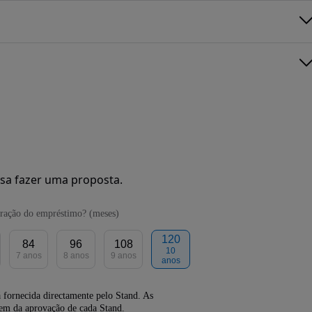
sa fazer uma proposta.
ração do empréstimo? (meses)
120
84
96
108
10
7 anos
8 anos
9 anos
anos
 fornecida directamente pelo Stand. As
dem da aprovação de cada Stand.