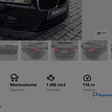
1
/
51
Monovolume
1 496 cm3
116 cv
Segmento
Cilindrada
Potência
Reporta

