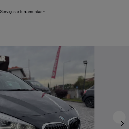
Serviços e ferramentas
Financiamento
Avaliar o meu carro
iamento
Serviço de check-up
Histórico do veículo
Notícias e artigos