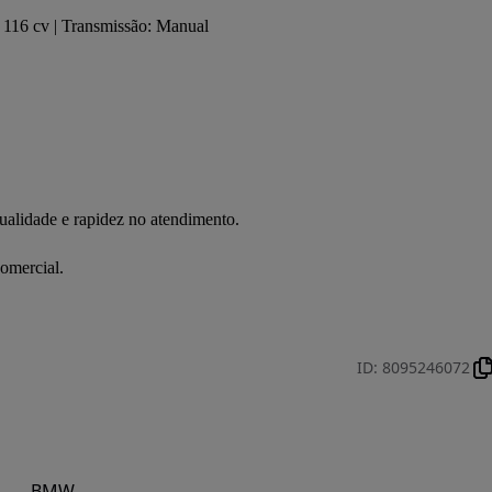
116 cv | Transmissão: Manual 

alidade e rapidez no atendimento.

omercial.

ID
:
8095246072
BMW