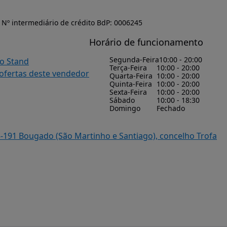
Nº intermediário de crédito BdP: 0006245
Horário de funcionamento
Segunda-Feira
10:00 - 20:00
do Stand
Terça-Feira
10:00 - 20:00
 ofertas deste vendedor
Quarta-Feira
10:00 - 20:00
Quinta-Feira
10:00 - 20:00
Sexta-Feira
10:00 - 20:00
Sábado
10:00 - 18:30
Domingo
Fechado
5-191 Bougado (São Martinho e Santiago), concelho Trofa