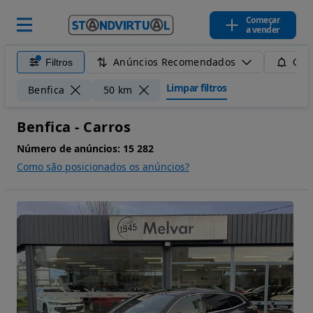
Começar
a vender
Anúncios Recomendados
Filtros
Guar
Limpar filtros
Benfica
50 km
Benfica - Carros
Número de anúncios:
15 282
Como são posicionados os anúncios?