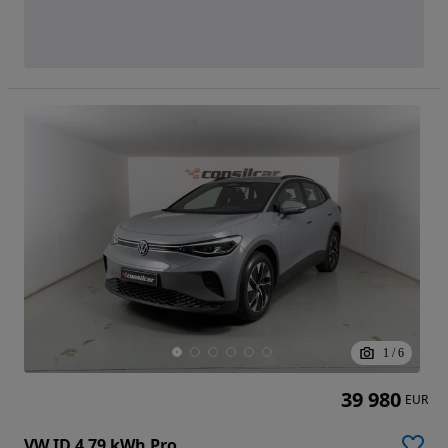
1
/
6
39 980
EUR
VW ID.4 79 kWh Pro