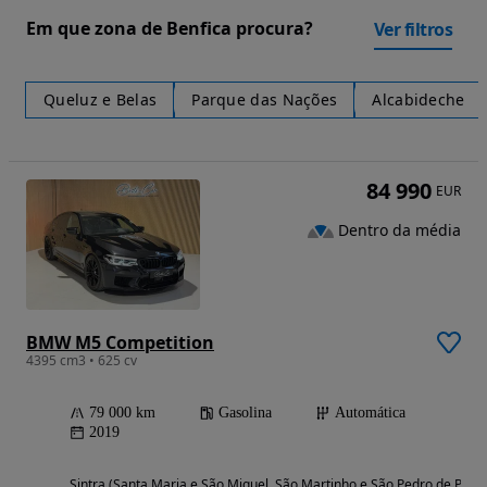
Em que zona de Benfica procura?
Ver filtros
Queluz e Belas
Parque das Nações
Alcabideche
84 990
EUR
Dentro da média
BMW M5 Competition
4395 cm3 • 625 cv
79 000 km
Gasolina
Automática
2019
Sintra (Santa Maria e São Miguel, São Martinho e São Pedro de Penaf