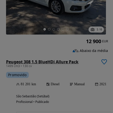
1
/
6
12 900
EUR
Abaixo da média
Peugeot 308 1.5 BlueHDi Allure Pack
1499 cm3 • 130 cv
Promovido
81 201 km
Diesel
Manual
2021
São Sebastião (Setúbal)
Profissional • Publicado