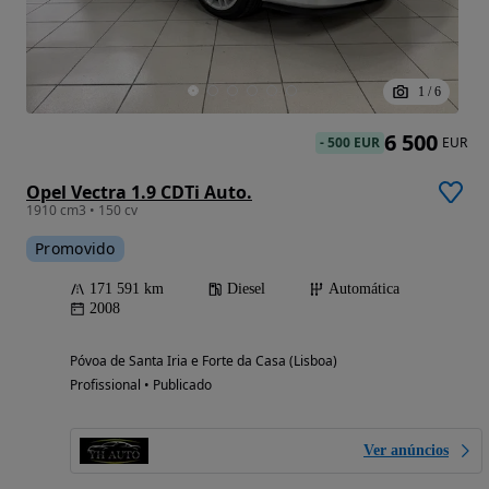
1
/
6
6 500
-
500 EUR
EUR
Opel Vectra 1.9 CDTi Auto.
1910 cm3 • 150 cv
Promovido
171 591 km
Diesel
Automática
2008
Póvoa de Santa Iria e Forte da Casa (Lisboa)
Profissional • Publicado
Ver anúncios