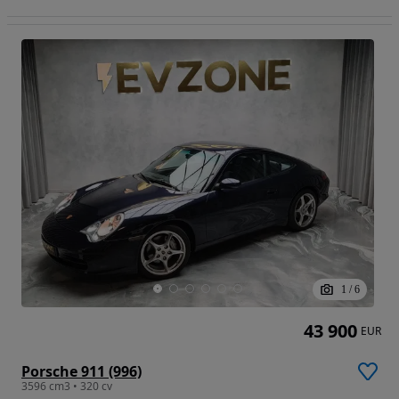
1
/
6
43 900
EUR
Porsche 911 (996)
3596 cm3 • 320 cv