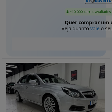
~10 000 carros avaliados
Quer comprar um c
Veja quanto
vale
o seu