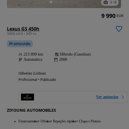
1
/
6
9 990
EUR
Lexus GS 450h
3456 cm3 • 345 cv
Promovido
213 899 km
Híbrido (Gasolina)
Automática
2008
Odivelas (Lisboa)
Profissional • Publicado
Ver anúncios
ZIYOUNG AUTOMOBILES
Financiamento
Oficina
Repações rápidas
Chapa e Pintura