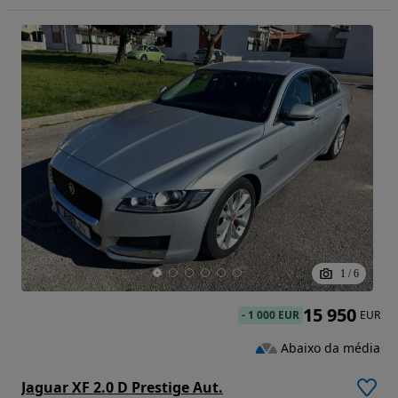
1
/
6
15 950
-
1 000 EUR
EUR
Abaixo da média
Jaguar XF 2.0 D Prestige Aut.